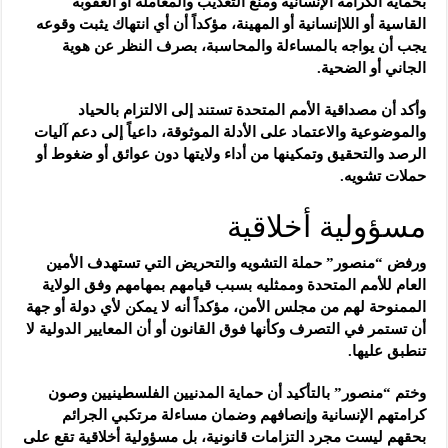
بحماية الكرامة الإنسانية ومنع التعذيب والمعاملة أو العقوبة
القاسية أو اللاإنسانية أو المهينة، مؤكداً أن أي انتهاك يثبت وقوعه
يجب أن يواجه بالمساءلة والمحاسبة، بصرف النظر عن هوية
الجاني أو الضحية.
وأكد أن مصداقية الأمم المتحدة تستند إلى الالتزام بالحياد
والموضوعية والاعتماد على الأدلة الموثوقة، داعياً إلى دعم آليات
الرصد والتحقيق وتمكينها من أداء ولايتها دون عوائق أو ضغوط أو
حملات تشويه.
مسؤولية أخلاقية
ورفض “منصور” حملة التشويه والتحريض التي تستهدف الأمين
العام للأمم المتحدة وممثليه بسبب قيامهم بمهامهم وفق الولاية
الممنوحة لهم من مجلس الأمن، مؤكداً أنه لا يمكن لأي دولة أو جهة
أن تستمر في التصرف وكأنها فوق القانون أو أن المعايير الدولية لا
تنطبق عليها.
وختم “منصور” بالتأكيد أن حماية المدنيين الفلسطينيين وصون
كرامتهم الإنسانية وإنصافهم وضمان مساءلة مرتكبي الجرائم
بحقهم ليست مجرد التزامات قانونية، بل مسؤولية أخلاقية تقع على