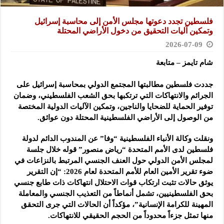
فلسطين تجدد دعوتها مجلس الأمن إلى محاسبة إسرائيل
وتمكين آليات التحقيق من دخول الأراضي المحتلة
2026-07-09
شام تايمز – متابعة
جددت فلسطين مطالبتها المجتمع الدولي بمحاسبة إسرائيل على
الجرائم والانتهاكات التي ترتكبها بحق الشعب الفلسطيني، وضمان
توفير الحماية للضحايا والناجين، وتمكين الآليات الدولية المختصة
من الوصول إلى الأراضي الفلسطينية المحتلة دون عوائق.
ونقلت وكالة الأنباء الفلسطينية “وفا” عن المندوب الدائم لدولة
فلسطين لدى الأمم المتحدة “رياض منصور” قوله خلال جلسة
لمجلس الأمن الدولي حول العنف الجنسي المرتبط بالنزاعات في
ضوء تقرير الأمين العام للأمم المتحدة لعام 2026: “إن التقرير
يوثق حالات تثبت ارتكاب قوات الاحتلال انتهاكات ذات طابع جنسي
بحق الفلسطينيين، تشمل أنماطاً من التعذيب الجنسي والمعاملة
المهينة للكرامة الإنسانية”، مؤكداً أن الحالات التي جرى التحقق
منها تمثل جزءاً محدوداً من الحجم الحقيقي للانتهاكات.