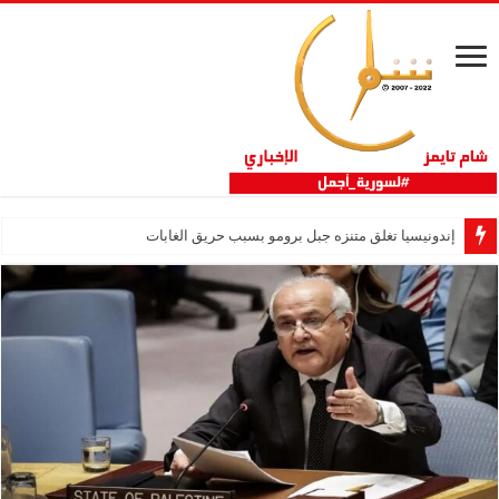
إندونيسيا تغلق متنزه جبل برومو بسبب حريق الغابات