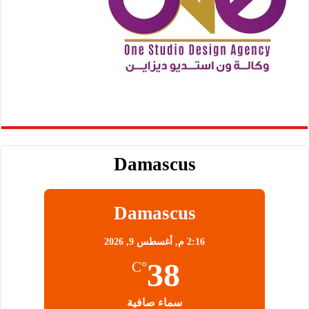
Damascus
Damascus
2:16 م,
أغسطس 9, 2026
38
°C
سماء صافية