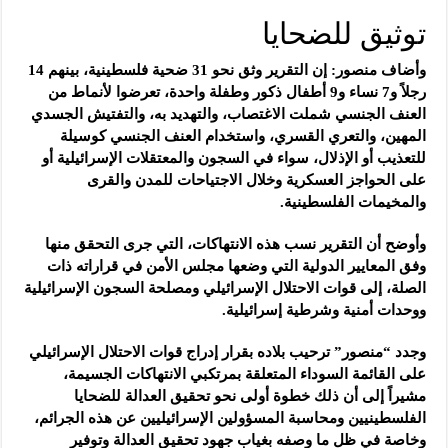
توثيق للضحايا
وأضاف منصور: إن التقرير وثق نحو 31 ضحية فلسطينية، بينهم 14
رجلاً و7 نساء و9 أطفال ذكور وطفلة واحدة، تعرضوا لأنماط من
العنف الجنسي شملت الاغتصاب، والتهديد به، والتفتيش الجسدي
المهين، والتعري القسري، واستخدام العنف الجنسي كوسيلة
للتعذيب أو الإذلال، سواء في السجون والمعتقلات الإسرائيلية أو
على الحواجز العسكرية وخلال الاجتياحات للمدن والقرى
والمخيمات الفلسطينية.
وأوضح أن التقرير نسب هذه الانتهاكات، التي جرى التحقق منها
وفق المعايير الدولية التي وضعها مجلس الأمن في قراراته ذات
الصلة، إلى قوات الاحتلال الإسرائيلي ومصلحة السجون الإسرائيلية
ووحدات أمنية وشرطية إسرائيلية.
وجدد “منصور” ترحيب بلاده بقرار إدراج قوات الاحتلال الإسرائيلي
على القائمة السوداء المتعلقة بمرتكبي الانتهاكات الجسيمة،
مشيراً إلى أن ذلك خطوة أولى نحو تحقيق العدالة للضحايا
الفلسطينيين ومحاسبة المسؤولين الإسرائيليين عن هذه الجرائم،
وخاصة في ظل ما وصفه بغياب جهود تحقيق العدالة وتوفير