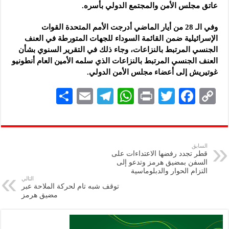
عاتق مجلس الأمن والمجتمع الدولي بأسره.
وفي الـ 28 من أيار الماضي أدرجت الأمم المتحدة القوات
الإسرائيلية ضمن القائمة السوداء للجهات المتورطة في العنف
الجنسي المرتبط بالنزاعات، وجاء ذلك في التقرير السنوي بشأن
العنف الجنسي المرتبط بالنزاعات الذي سلمه الأمين العام أنطونيو
غوتيريش إلى أعضاء مجلس الأمن الدولي.
S
E
Te
W
P
T
F
C
h
m
le
h
ri
wi
ac
o
ar
ai
gr
at
nt
tt
eb
p
e
l
a
s
er
oo
y
السابق
قطر تجدد رفضها الاعتداءات على
m
A
k
Li
السفن بمضيق هرمز وتدعو إلى
التزام الحوار والدبلوماسية
p
n
التالي
توقف شبه تام لحركة الملاحة عبر
p
k
مضيق هرمز