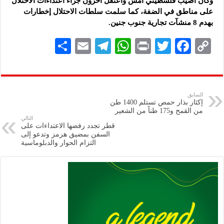
وكان أصيب فلسطيني أمس واعتقل آخرون جراء اعتداءات الاحتلال
على مناطق في الضفة، كما سلمت سلطات الاحتلال إخطارات
بهدم 8 منشآت تجارية جنوب جنين.
S
E
Te
W
P
T
F
C
h
m
le
h
ri
wi
ac
o
ar
ai
gr
at
nt
tt
eb
p
e
l
a
s
er
oo
y
السابق
إكثار بذار حمص تستلم 1400 طن
m
A
k
Li
من القمح و175 طناً من الشعير
التالي
p
n
قطر تجدد رفضها الاعتداءات على
السفن بمضيق هرمز وتدعو إلى
p
k
التزام الحوار والدبلوماسية