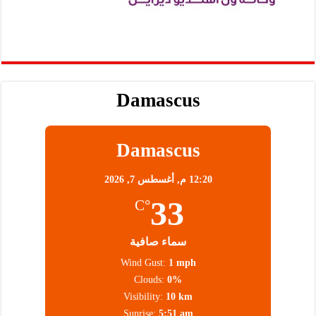
Damascus
Damascus
12:20 م,
أغسطس 7, 2026
33
°C
سماء صافية
Wind Gust:
1 mph
Clouds:
0%
Visibility:
10 km
Sunrise:
5:51 am