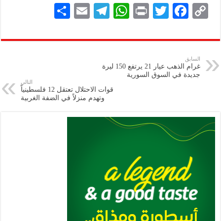
S
E
Te
W
P
T
F
C
h
m
le
h
ri
wi
ac
o
ar
ai
gr
at
nt
tt
eb
p
e
l
a
s
er
oo
y
السابق
غرام الذهب عيار 21 يرتفع 150 ليرة
m
A
k
Li
جديدة في السوق السورية‌‏ ‏
التالي
p
n
قوات الاحتلال تعتقل 12 فلسطينياً
وتهدم منزلاً في الضفة الغربية
p
k