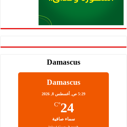
Damascus
Damascus
5:29 ص,
أغسطس 8, 2026
24
°C
سماء صافية