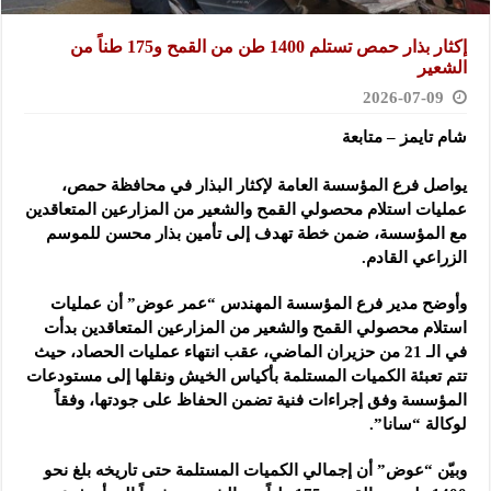
إكثار بذار حمص تستلم 1400 طن من القمح و175 طناً من
الشعير
2026-07-09
شام تايمز – متابعة
يواصل فرع المؤسسة العامة لإكثار البذار في محافظة حمص،
عمليات استلام محصولي القمح والشعير من المزارعين المتعاقدين
مع المؤسسة، ضمن خطة تهدف إلى تأمين بذار محسن للموسم
الزراعي القادم.
وأوضح مدير فرع المؤسسة المهندس “عمر عوض” أن عمليات
استلام محصولي القمح والشعير من المزارعين المتعاقدين بدأت
في الـ 21 من حزيران الماضي، عقب انتهاء عمليات الحصاد، حيث
تتم تعبئة الكميات المستلمة بأكياس الخيش ونقلها إلى مستودعات
المؤسسة وفق إجراءات فنية تضمن الحفاظ على جودتها، وفقاً
لوكالة “سانا”.
وبيّن “عوض” أن إجمالي الكميات المستلمة حتى تاريخه بلغ نحو