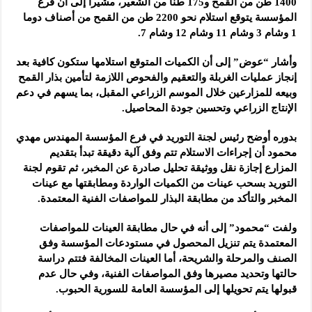
1400 طن من القمح و175 طناً من الشعير، مشيراً إلى أن فرع
المؤسسة يتوقع استلام نحو 2200 طن من القمح من أصناف دوما
1 وشام 3 وشام 11 وشام 12 وشام 7.
وأشار “عوض” إلى أن الكميات المتوقع استلامها ستكون كافية بعد
إنجاز عمليات الغربلة والتعقيم والفحوص اللازمة لتأمين بذار القمح
وبيعه للمزارعين خلال الموسم الزراعي المقبل، بما يسهم في دعم
الإنتاج الزراعي وتحسين جودة المحاصيل.
بدوره أوضح رئيس لجنة التوريد في فرع المؤسسة المهندس مهدي
محمود أن إجراءات الاستلام تتم وفق آلية دقيقة تبدأ بتقديم
المزارع إجازة نقل ووثيقة تحليل صادرة عن المخبر، ثم تقوم لجنة
التوريد بسحب عينات من الكميات الواردة ومطابقتها مع عينات
المخبر والتأكد من مطابقة البذار للمواصفات الفنية المعتمدة.
ولفت “محمود” إلى أنه في حال مطابقة العينات للمواصفات
المعتمدة يتم تنزيل المحصول في مستودعات المؤسسة وفق
الصنف والمرحلة والشريحة، أما العينات المخالفة فتتم دراسة
حالتها وتحديد مصيرها وفق المواصفات الفنية، وفي حال عدم
قبولها يتم تحويلها إلى المؤسسة العامة للسورية الحبوب.