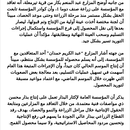
من جانبه أوضح المزارع عبد المنعم بكار من قرية تيرمعلة، أنه تعاقد
مع المؤسسة على زراعة صنف دوما 1، وأن كوادر المؤسسة تابعت
الحقل بشكل مستمر منذ مرحلة الزراعة وحتى موعد الحصاد، مبيناً
أن لجنة مختصة أخذت عينة أولية من الإنتاج وتم قبولها، ليصار
بعدها إلى نقل المحصول إلى فرع المؤسسة واستكمال إجراءات
التسليم وسحب العينة النهائية ومطابقتها، مؤكداً أن عمليات
التوريد تسير بشكل جيد.
من جهته أشار المزارع “عبد الكريم حمدان” أحد المتعاقدين مع
المؤسسة، إلى أنه يسلم محصوله للمؤسسة بشكل منتظم، مبيناً
أن إنتاج الموسم الحالي كان جيداً، وأن الإجراءات المتبعة هذا العام
أسهمت في تسهيل عمليات التسليم، بعد معالجة بعض الصعوبات
التي ظهرت خلال الموسم الماضي، مع اعتماد مواعيد مسبقة
لتوريد المحصول.
يذكر أن المؤسسة العامة لإكثار البذار تعمل على إنتاج بذار محسن
ذي مواصفات فنية معتمدة، من خلال التعاقد مع المزارعين ومتابعة
الحقول الإنتاجية خلال مراحل الزراعة والنمو والحصاد، بهدف رفد
القطاع الزراعي ببذار عالي الجودة ما يسهم في رفع الإنتاجية
وتحسين مردود المحاصيل الاستراتيجية، ولا سيما محصول القمح.