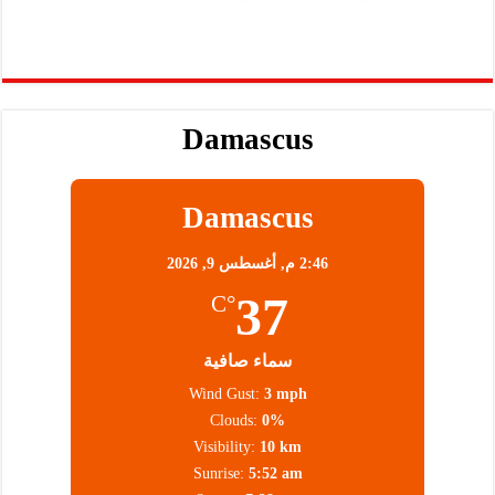
Damascus
Damascus
2:46 م,
أغسطس 9, 2026
37
°C
سماء صافية
Wind Gust:
3 mph
Clouds:
0%
Visibility:
10 km
Sunrise:
5:52 am