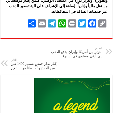
وتطويره، وتعزيز ‏دوره في الاقتصاد الوطني، ضمن إطار مؤسساتي
مستقل مالياً وإدارياً، ‏إضافة إلى الإشراف على آلية تسعير الذهب
عبر جمعيات الصاغة في ‏المحافظات. ‏
S
E
Te
W
P
T
F
C
h
m
le
h
ri
wi
ac
o
ar
ai
gr
at
nt
tt
eb
p
e
l
a
s
er
oo
y
السابق
التوتر بين أمريكا وإيران يدفع الذهب
m
A
k
Li
إلى أدنى مستوى في أسبوع
التالي
p
n
إكثار بذار حمص تستلم 1400 طن
من القمح و175 طناً من الشعير
p
k