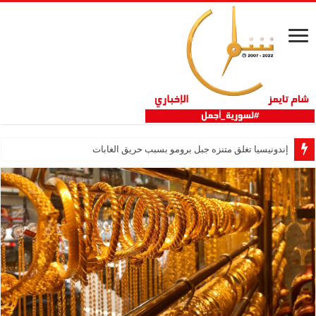
إندونيسيا تغلق متنزه جبل برومو بسبب حريق الغابات