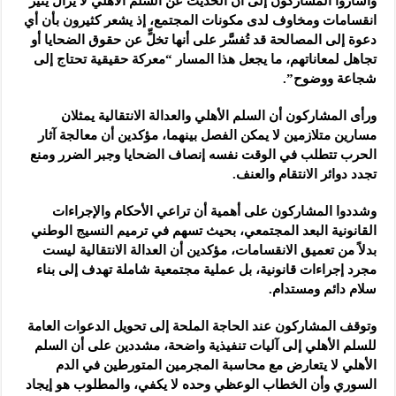
وأشاروا المشاركون إلى أن الحديث عن السلم الأهلي لا يزال يثير
انقسامات ومخاوف لدى مكونات المجتمع، إذ يشعر كثيرون بأن أي
دعوة إلى المصالحة قد تُفسَّر على أنها تخلٍّ عن حقوق الضحايا أو
تجاهل لمعاناتهم، ما يجعل هذا المسار “معركة حقيقية تحتاج إلى
شجاعة ووضوح”.
ورأى المشاركون أن السلم الأهلي والعدالة الانتقالية يمثلان
مسارين متلازمين لا يمكن الفصل بينهما، مؤكدين أن معالجة آثار
الحرب تتطلب في الوقت نفسه إنصاف الضحايا وجبر الضرر ومنع
تجدد دوائر الانتقام والعنف.
وشددوا المشاركون على أهمية أن تراعي الأحكام والإجراءات
القانونية البعد المجتمعي، بحيث تسهم في ترميم النسيج الوطني
بدلاً من تعميق الانقسامات، مؤكدين أن العدالة الانتقالية ليست
مجرد إجراءات قانونية، بل عملية مجتمعية شاملة تهدف إلى بناء
سلام دائم ومستدام.
وتوقف المشاركون عند الحاجة الملحة إلى تحويل الدعوات العامة
للسلم الأهلي إلى آليات تنفيذية واضحة، مشددين على أن السلم
الأهلي لا يتعارض مع محاسبة المجرمين المتورطين في الدم
السوري وأن الخطاب الوعظي وحده لا يكفي، والمطلوب هو إيجاد