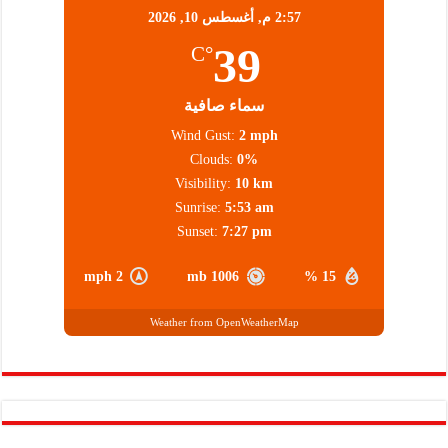
2:57 م,
أغسطس 10, 2026
39
°C
سماء صافية
Wind Gust:
2 mph
Clouds:
0%
Visibility:
10 km
Sunrise:
5:53 am
Sunset:
7:27 pm
2 mph
1006 mb
15 %
Weather from OpenWeatherMap