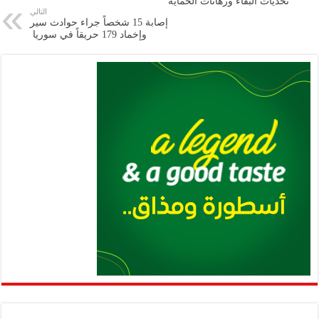
تحديات البقاء ورهانات الحماية
التالي
p
n
إصابة 15 شخصاً جراء حوادث سير
وإخماد 179 حريقاً ‏في سوريا ‏
p
k