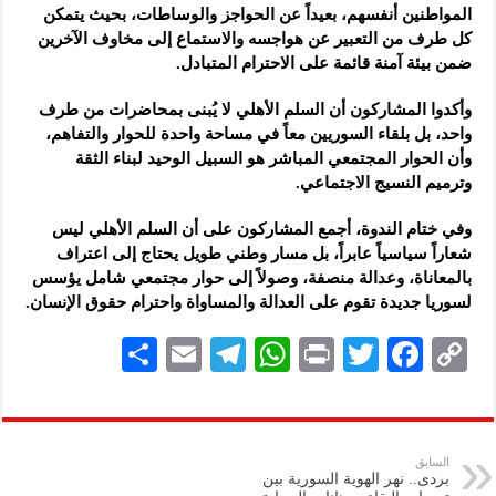
المواطنين أنفسهم، بعيداً عن الحواجز والوساطات، بحيث يتمكن
كل طرف من التعبير عن هواجسه والاستماع إلى مخاوف الآخرين
ضمن بيئة آمنة قائمة على الاحترام المتبادل.
وأكدوا المشاركون أن السلم الأهلي لا يُبنى بمحاضرات من طرف
واحد، بل بلقاء السوريين معاً في مساحة واحدة للحوار والتفاهم،
وأن الحوار المجتمعي المباشر هو السبيل الوحيد لبناء الثقة
وترميم النسيج الاجتماعي.
وفي ختام الندوة، أجمع المشاركون على أن السلم الأهلي ليس
شعاراً سياسياً عابراً، بل مسار وطني طويل يحتاج إلى اعتراف
بالمعاناة، وعدالة منصفة، وصولاً إلى حوار مجتمعي شامل يؤسس
لسوريا جديدة تقوم على العدالة والمساواة واحترام حقوق الإنسان.
S
E
Te
W
P
T
F
C
h
m
le
h
ri
wi
ac
o
ar
ai
gr
at
nt
tt
eb
p
e
l
a
s
er
oo
y
السابق
بردى.. نهر الهوية السورية بين
m
A
k
Li