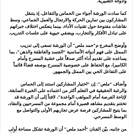
وأدواته التعبيرية.
كما سادت الورشة أجواء من الحماس والتفاعل، إذ يتنقل
المشاركون بين تمارين الحركة والارتجال والعمل الجماعي، وسط
نقاشات مفتوحة حول تقنيات الأداء، بينما ينعكس اختلاف خبراتهم
على تبادل الأفكار والتجارب، ويضفي حيوية على جلسات التدريب.
وأوضح المخرج م”حمد ملص” أن الورشة تسعى إلى تدريب
الممثل على فهم أدواته الأساسية “الجسد والعاطفة والذهن”، بما
يساعده على تقديم أداء أكثر صدقاً على خشبة المسرح وأمام
الكاميرا، مع الحفاظ على خصوصية المسرح بوصفه فضاءً قائماً
على التفاعل الحي بين الممثل والجمهور.
وأضاف “ملص”: إن “اختيار المشاركين استند إلى الحماس
والرغبة الحقيقية في التعلم أكثر من اعتماده على الخبرة السابقة،
لإتاحة الفرصة أمام المواهب الواعدة”، لافتاً إلى أن الورشة قد
تختتم بتقديم مشاهد قصيرة أمام مجموعة من المسرحيين والنقاد،
بما يتيح للمشاركين فرصة عرض تجاربهم الأولى والتواصل مع
الوسط المسرحي.
من جانبه، بيّن الفنان “أحمد ملص” أن الورشة تشكل مساحة أولى