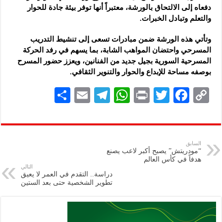
دفعاه إلى الالتحاق بالورشة، معتبراً أنها توفر بيئة جادة للحوار
والتعلم وتبادل الخبرات.
وتأتي هذه الورشة ضمن مبادرات تسعى إلى تنشيط التدريب
المسرحي واحتضان المواهب الشابة، بما يسهم في رفد الحركة
المسرحية السورية بجيل جديد من الفنانين، ويعزز حضور المسرح
بوصفه مساحة للإبداع والحوار والتنوير الثقافي.
S
E
Te
W
P
T
F
C
h
m
le
h
ri
wi
ac
o
ar
ai
gr
at
nt
tt
eb
p
e
l
a
s
er
oo
y
السابق
“مودريتش” يصبح أكبر لاعب يصنع
m
A
k
Li
هدفاً في كأس العالم
التالي
p
n
دراسة.. التقدم في العمر لا يعيق
تطوير الشخصية حتى بعد الستين
p
k