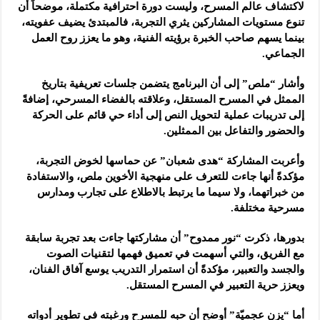
لاكتشاف عالم المسرح، وليست دورة احترافية مكتملة، موضحاً أن
تنوع مستويات المشاركين يثري التجربة، فالمبتدئ يضيف عفويته،
بينما يسهم صاحب الخبرة برؤيته الفنية، وهو ما يعزز روح العمل
الجماعي.
وأشار “ملص” إلى أن البرنامج يتضمن جلسات تعريفية بتاريخ
الممثل في المسرح المستقل، وعلاقته بالفضاء المسرحي، إضافةً
إلى تدريبات عملية لتحويل النص إلى أداء حي قائم على الحركة
والحضور والتفاعل بين الممثلين.
وأعربت المشاركة “هدى شعبان” عن حماسها لخوض التجربة،
مؤكدةً أنها جاءت للتعرف على منهجية الأخوين ملص، والاستفادة
من خبراتهما، ولا سيما ما يرتبط بالاطلاع على تجارب ومدارس
مسرحية مختلفة.
بدورها، ذكرت “نور ممدوح” أن مشاركتها جاءت بعد تجربة سابقة
مع الفريق، والتي أسهمت في تعميق فهمها لتقنيات الصوت
والجسد والتعبير، مؤكدةً أن استمرار التدريب يوسع آفاق الفنان،
ويعزز حرية التعبير في المسرح المستقل.
أما “يزن عجميّة” أوضح أن حبه للمسرح ورغبته في تطوير أدواته