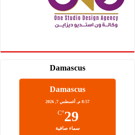
Damascus
Damascus
8:57 م,
أغسطس 7, 2026
29
°C
سماء صافية