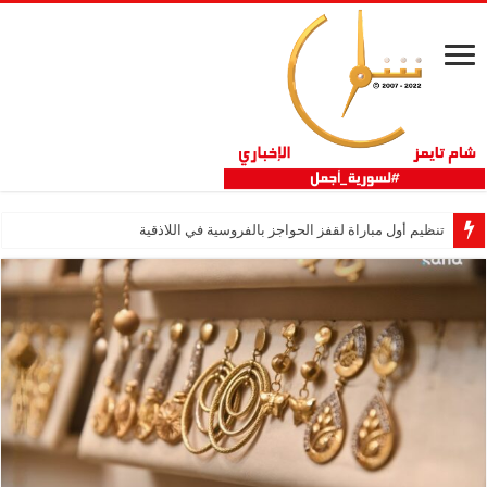
تنظيم أول مباراة لقفز الحواجز بالفروسية في اللاذقية