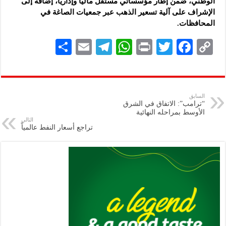
الوطني، ضمن إطار مؤسساتي مستقل مالياً وإدارياً، إضافة إلى
الإشراف على آلية تسعير الذهب عبر جمعيات ‌‏الصاغة في
المحافظات.‏
S
E
Te
W
P
T
F
C
h
m
le
h
ri
wi
ac
o
ar
ai
gr
at
nt
tt
eb
p
e
l
a
s
er
oo
y
السابق
“ترامب”: الاتفاق في الشرق
m
A
k
Li
الأوسط بمراحله النهائية
التالي
p
n
تراجع أسعار النفط عالمياً
p
k