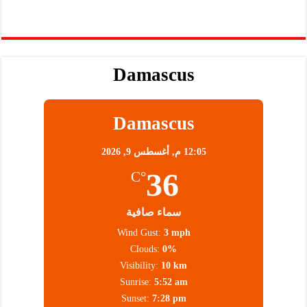
Damascus
Damascus
12:05 م,
أغسطس 9, 2026
36
°C
سماء صافية
Wind Gust:
3 mph
Clouds:
0%
Visibility:
10 km
Sunrise:
5:52 am
Sunset:
7:28 pm