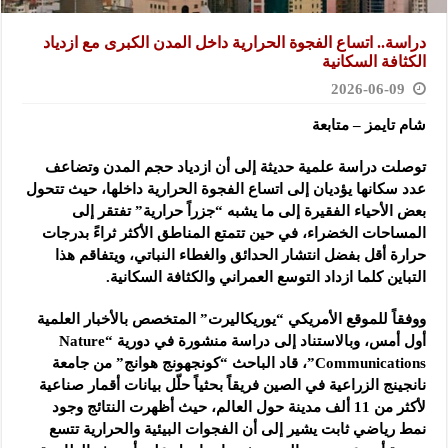
دراسة.. اتساع الفجوة الحرارية داخل المدن الكبرى مع ازدياد
الكثافة السكانية
2026-06-09
شام تايمز – متابعة
توصلت دراسة علمية حديثة إلى أن ازدياد حجم المدن وتضاعف
عدد سكانها يؤديان إلى اتساع الفجوة الحرارية داخلها، حيث تتحول
بعض الأحياء الفقيرة إلى ما يشبه “جزراً حرارية” تفتقر إلى
المساحات الخضراء، في حين تتمتع المناطق الأكثر ثراءً بدرجات
حرارة أقل بفضل انتشار الحدائق والغطاء النباتي، ويتفاقم هذا
التباين كلما ازداد التوسع العمراني والكثافة السكانية.
ووفقاً للموقع الأمريكي “يوريكاليرت” المتخصص بالأخبار العلمية
أول أمس، وبالاستناد إلى دراسة منشورة في دورية “Nature
Communications”، قاد الباحث “كونجهونج هوانج” من جامعة
نانجينج الزراعية في الصين فريقاً بحثياً حلّل بيانات أقمار صناعية
لأكثر من 11 ألف مدينة حول العالم، حيث أظهرت النتائج وجود
نمط رياضي ثابت يشير إلى أن الفجوات البيئية والحرارية تتسع