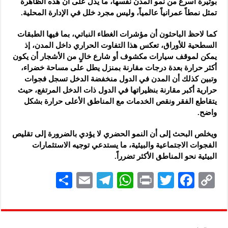
بوتيرة أسرع من نمو المدن نفسها، ما يدل على أن هذه الظاهرة
تمثل نمطاً عمرانياً عالمياً، وليس مجرد خلل في الإدارة المحلية.
كما لاحظ الباحثون أن مؤشرات الغطاء النباتي، بما فيها الطبقات
السطحية للأوراق، تعكس هذا التفاوت الحراري داخل المدن، إذ
يمكن لموقف سيارات مكشوف أو شارع خالٍ من الأشجار أن يكون
أكثر حرارة بعدة درجات مقارنة بمنزل يطل على مساحة خضراء،
وتبين كذلك أن المدن في الدول منخفضة الدخل تسجل فجوات
حرارية أكبر مقارنة بنظيراتها في الدول ذات الدخل المرتفع، حيث
يتقاطع الفقر ونقص الخدمات مع المناطق الأعلى حرارة بشكل
واضح.
ويخلص البحث إلى أن النمو الحضري لا يؤدي بالضرورة إلى تقليص
الفجوات الاجتماعية والبيئية، ما يستدعي توجيه الاستثمارات
البيئية نحو المناطق الأكثر تضرراً.
S
E
Te
W
P
T
F
C
h
m
le
h
ri
wi
ac
o
ar
ai
gr
at
nt
tt
eb
p