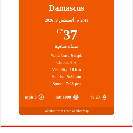
Damascus
2:41 م,
أغسطس 9, 2026
37
°C
سماء صافية
Wind Gust:
6 mph
Clouds:
0%
Visibility:
10 km
Sunrise:
5:52 am
Sunset:
7:28 pm
3 mph
1008 mb
23 %
Weather from OpenWeatherMap