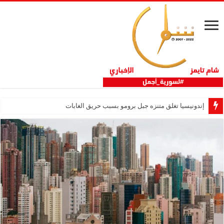
إندونيسيا تغلق متنزه جبل برومو بسبب حريق الغابات