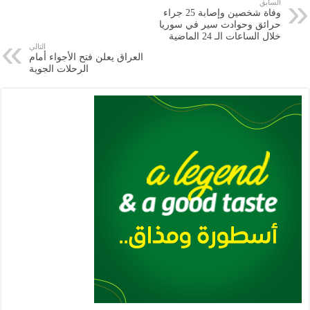
e
l
a
s
er
oo
y
السابق
وفاة شخصين وإصابة 25 جراء
m
A
k
Li
حرائق وحوادث سير في سوريا
خلال الساعات الـ 24 الماضية
p
n
التالي
العراق يعلن فتح الأجواء أمام
p
k
الرحلات الجوية