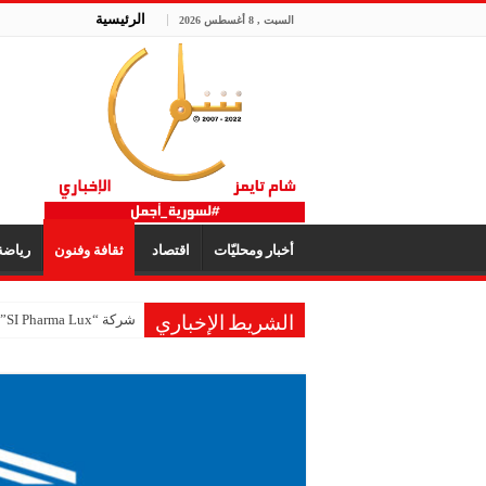
الرئيسية
السبت , 8 أغسطس 2026
أخبار ومحليّات
اقتصاد
ثقافة وفنون
رياض
شركة “SI Pharma Lux”: مشاركتنا في المعرض عززت التواصل مع الشركاء المحليين والدوليين
الشريط الإخباري