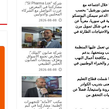
شركة “SI Pharma Lux”:
 خلال اجتماعه مع
مشاركتنا في المعرض
عززت التواصل مع الشركاء
كيرستين بورشيل” بحسب
المحليين والدوليين
 الدعم سيمكن اليونسكو
2026-08-08
 في سوريا، معرباً عن
يمه في شكل تمويل مرن
والاحتياجات الطارئة في
ي تعمل عليها المنظمة
شركة صابون “الملك”:
لب ومتحفها، بدعم
المعارض تجمع الأسواق
ى مكافحة أعمال النهب
وتعرّف بمنتجات الصابون
الحلبي الطبيعي
در والخبراء الوطنيين في
2026-08-08
 شملت قطاع التعليم
عنى بتدريب الكوادر
رونة واستيعاباً، فضلاً عن
ليات التحقق من
مكتب “الأمانة” للتجهيزات
الطبية: مشاركتنا في كيم
إكسبو تعكس أهمية