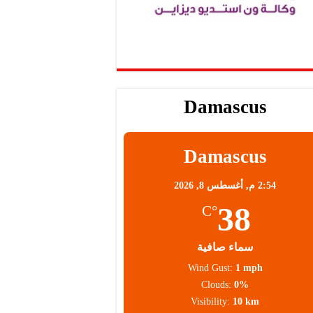
Damascus
Damascus
2:54 م,
أغسطس 8, 2026
38
°C
سماء صافية
Wind Gust:
1 mph
Clouds:
0%
Visibility:
10 km