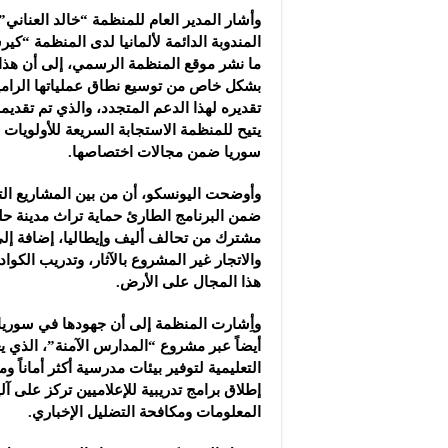
وأشار المدير العام للمنظمة “خالد العناني”
المندوبة الدائمة لألمانيا لدى المنظمة “
ما نشر موقع المنظمة الرسمي، إلى أن هذا
بشكل خاص من توسيع نطاق عملياتها الرامية
تقديره لهذا الدعم المتجدد، والذي تم تقد
يتيح للمنظمة الاستجابة السريعة للأولويات 
سوريا ضمن مجالات اختصاصها.
وأوضحت اليونسكو، أن من بين المشاريع الت
ضمن البرنامج الطارئ حماية تراث مدينة ح
مشترك من تحالف أليف وإيطاليا، إضافة إل
والاتجار غير المشروع بالآثار، وتدريب الكوا
هذا المجال على الأرض.
وأِشارت المنظمة إلى أن جهودها في سوريا
أيضاً عبر مشروع “المدارس الآمنة”، الذي ي
التعليمية لتوفير بيئات مدرسية أكثر أماناً وم
إطلاق برامج تدريبية للإعلاميين تركز على آ
المعلومات ومكافحة التضليل الإخباري.