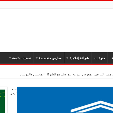
ة
منوعات
شراكة إعلامية
معارض متخصصة
تغطيات خاصة
شام
تايمز