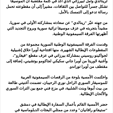
لرينالدي ‌‏وأمل لبيرزاتي الذي أكد في كلمة مقتضبة أن الموسيقا
تشكل جسراً للتواصل ‌‏بين الثقافات، مشيراً إلى أن مقطوعته تحمل
رسالة تدعو إلى التمسك بالأمل. ‌‏
من جهته عبّر “رينالدي” عن سعادته بمشاركته الأولى في سوريا،
مشيداً ‌‏بتجربته في عزف موسيقا تراثية سورية وبروح التجديد التي
أظهرتها الفرقة ‌‏السيمفونية الوطنية.‏
وقدمت الفرقة السيمفونية الوطنية السورية مجموعة من
المقطوعات الإيطالية ‌‏الشهيرة، منها افتتاحية أوبرا حلاق إشبيلية
لجواكينو روسيني بمشاركة ‌‏بيرزاتي في عزف مقطع “فيغارو”،
وأغنية لاوريتا من أوبرا جاني سكيكي ‌‏لجاكومو بوتشيني، إضافة إلى
مقتطف من أوبرا توراندو.‏
واختُتمت الأمسية بلوحة من الرقصات السيمفونية العربية
للموسيقار السوري ‌‏الراحل نوري الرحيبان، تضمنت أغنيتي طالعة
من بيت أبوها وبنت الشلبية، ‌‏في مزج فني جمع بين التراث السوري
والألحان الإيطالية.‏
حضر الأمسية القائم بأعمال السفارة الإيطالية في دمشق
“ستيفانو رافانيان” وعدد من ممثلي البعثات الدبلوماسية في