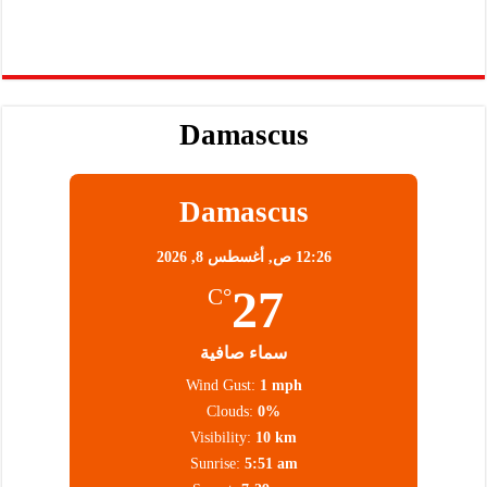
Damascus
Damascus
12:26 ص,
أغسطس 8, 2026
27
°C
سماء صافية
Wind Gust:
1 mph
Clouds:
0%
Visibility:
10 km
Sunrise:
5:51 am