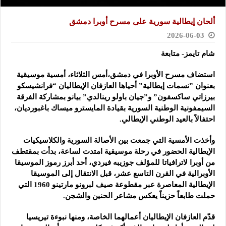
ألحان إيطالية سورية على مسرح أوبرا دمشق
2026-06-03
شام تايمز- متابعة
استضاف مسرح الأوبرا في دمشق،أمس الثلاثاء، أمسية موسيقية
بعنوان ‌‏”نسمات إيطالية” أحياها العازفان الإيطاليان “فرانشيسكو
بيرزاتي‏ ‌‏ساكسفون” و”جيان باولو رينالدي” ‏بيانو ‏بمشاركة الفرقة
السيمفونية ‏الوطنية السورية بقيادة المايسترو ميساك باغبورديان،
احتفالاً بالعيد الوطني ‏الإيطالي.‏
وأخذت الأمسية التي جمعت بين الأصالة السورية والكلاسيكيات
الإيطالية ‏الحضور ‏في رحلة موسيقية امتدت لساعة، بدأت بمقتطف
من أوبرا لاترافياتا ‏للمؤلف ‏جوزيبه فيردي، أحد أبرز رموز الموسيقا
الأوبرالية في القرن ‏التاسع ‏عشر، قبل الانتقال إلى الموسيقا
الإيطالية المعاصرة عبر مقطوعة ‏صيف ‏لبرونو مارتينو 1960 التي
حملت طابعاً حزيناً يعكس مشاعر ‏الحنين ‏والشجن.‏
قدّم العازفان الإيطاليان أعمالهما الخاصة، ومنها نبوءة تيريسيا