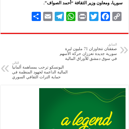
سوريا، ومعاون وزير الثقافة “أحمد الصواف”.
S
E
Te
W
P
T
F
C
h
m
le
h
ri
wi
ac
o
ar
ai
gr
at
nt
tt
eb
p
e
l
a
s
er
oo
y
السابق
صفقتان تتجاوزان 71 مليون ليرة
m
A
k
Li
سورية جديدة تعززان حركة الأسهم
في سوق دمشق للأوراق المالية
p
n
التالي
اليونسكو ترحب بمساهمة ألمانيا
p
k
المالية الداعمة لجهود المنظمة في
حماية التراث الثقافي السوري