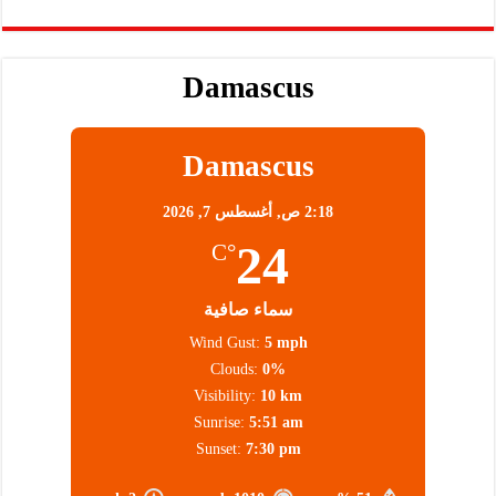
Damascus
Damascus
2:18 ص,
أغسطس 7, 2026
24
°C
سماء صافية
Wind Gust:
5 mph
Clouds:
0%
Visibility:
10 km
Sunrise:
5:51 am
Sunset:
7:30 pm