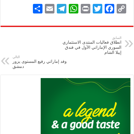
S
E
Te
W
P
T
F
C
h
m
le
h
ri
wi
ac
o
ar
ai
gr
at
nt
tt
eb
p
e
l
a
s
er
oo
y
السابق
انطلاق فعاليات المنتدى الاستثماري
m
A
k
Li
السوري الإماراتي الأول في فندق
إيبلا الشام
p
n
التالي
وفد إماراتي رفيع المستوى يزور
p
k
دمشق