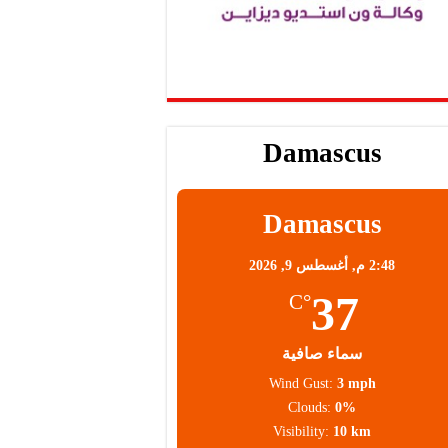
Damascus
Damascus
2:48 م,
أغسطس 9, 2026
37
°C
سماء صافية
Wind Gust:
3 mph
Clouds:
0%
Visibility:
10 km