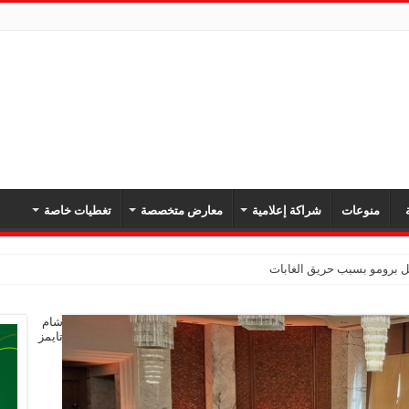
ة
منوعات
شراكة إعلامية
معارض متخصصة
تغطيات خاصة
بل برومو بسبب حريق الغابات
شام
تايمز