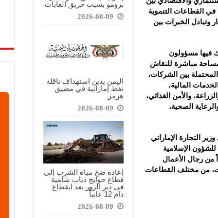
ستثماري والاقتصادي بين
برومو بسبب حريق الغابات
 في القطاعات التنموية
2026-08-09
ر وتبادل الخبرات بين
 فيها مسؤولون
مساحة مباشرة للنقاش
لمحتملة بين الشركات،
اليمن يدين استهداف ناقلة
الخدمات المالية،
نفط إماراتية في مضيق
هرمز
لزراعة، والأمن الغذائي،
الرعاية الصحية،
2026-08-09
زير التجارة الإماراتي
 للشؤون الإسلامية
ً من رجال الأعمال
رات، من مختلف القطاعات
إعادة ضخ مياه الشرب إلى
قطاع حوايج ذياب شامية
في دير الزور بعد انقطاع
دام 12 عاماً
2026-08-09