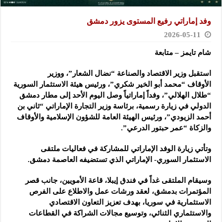
وفد إماراتي رفيع المستوى يزور دمشق
2026-05-11
شام تايمز – متابعة
استقبل وزير الاقتصاد والصناعة “نضال الشعار”، ووزير
الأوقاف “محمد أبو الخير شكري”، ورئيس هيئة الاستثمار السورية
“طلال الهلالي”، وفداً إماراتياً وصل اليوم الأحد إلى مطار دمشق
الدولي في زيارة رسمية، برئاسة وزير التجارة الإماراتي “ثاني بن
أحمد الزيودي”، ورئيس الهيئة العامة للشؤون الإسلامية والأوقاف
والزكاة “عمر حبتور الدرعي”.
وتأتي زيارة الوفد الإماراتي للمشاركة في فعاليات ملتقى
الاستثمار السوري- الإماراتي الذي تستضيفه العاصمة دمشق.
وسيقام الملتقى غداً في فندق إيبلا، قاعة الأمويين، جانب قصر
المؤتمرات بدمشق، لعقد ورشات عمل والاطلاع على الفرص
الاستثمارية في سوريا، بهدف تعزيز التعاون الاقتصادي
والاستثماري الثنائي، وتوسيع مجالات الشراكة في القطاعات