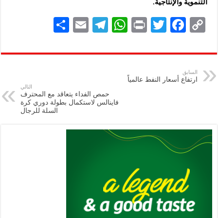
التنموية والإنتاجية.
S
E
Te
W
P
T
F
C
h
m
le
h
ri
wi
ac
o
ar
ai
gr
at
nt
tt
eb
p
e
l
a
s
er
oo
y
السابق
ارتفاع أسعار النفط عالمياً
m
A
k
Li
التالي
حمص الفداء يتعاقد مع المحترف
p
n
فاينالس لاستكمال بطولة دوري كرة
السلة للرجال
p
k