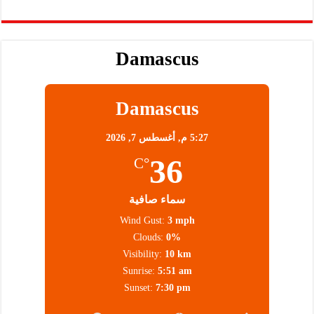
Damascus
Damascus
5:27 م,
أغسطس 7, 2026
36
°C
سماء صافية
Wind Gust:
3 mph
Clouds:
0%
Visibility:
10 km
Sunrise:
5:51 am
Sunset:
7:30 pm