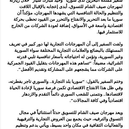
سفير مملكة البحرين لدى سوريا “وحيد مبارك سيّار” خلال زيارته
لمهرجان صيف الشام للتسوق، أبدى إعجابه بالإقبال اللافت
والتنظيم والحالة التنافسية التي يشهدها المهرجان، مؤكداً أن
سوريا ما بعد التحرير والانفتاح والتحرر من القيود تحظى بحركة
اقتصادية واسعة في الأسواق، إضافة لعودة الشركات من الخارج
للاستثمار فيها.
ولفت السفير إلى أن المهرجانات التجارية لها دور كبير في تعريف
المستهلك بالبضائع والعلامات التجارية المختلفة سواء السورية
وغير السورية، وتؤمن له احتياجاته بأسعار تنافسية تلبي قدرته
الشرائية، مضيفاً: “تساهم هذه المهرجانات بتقليل القيود الجمركية
على الشركات مما يشجعهم على المشاركة وتقديم الأفضل”.
وختم السفير بالقول: “سوريا بلد التجارة.. والسوري تاجر بفطرته،
وفي ظل هذا الانفتاح الاقتصادي تكمن فرصة سوريا لإعادة الحياة
لاقتصادها.. ونتمنى للشعب السوري دائماً التقدم والازدهار
اقتصادياً وفي كافة المجالات”.
ويعد مهرجان صيف الشام للتسويق حدثاً استثنائياً في مجال
التسوق والترفيه، حيث يجمع بين العروض التجارية والترفيهية
والفعاليات الثقافية في مكان واحد بسيط، ويأتي بدعم وتنظيم