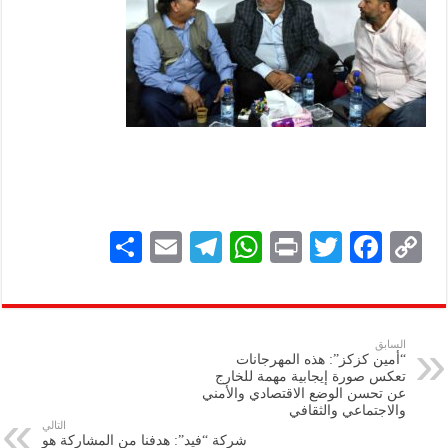
S
E
Te
W
P
T
F
C
h
m
le
h
ri
wi
ac
o
ar
ai
gr
at
nt
tt
eb
p
e
l
a
s
er
oo
y
السابق
“أمين كزكز”: هذه المهرجانات
m
A
k
Li
تعكس صورة إيجابية مهمة للخارج
عن تحسن الوضع الاقتصادي والأمني
p
n
والاجتماعي والثقافي
التالي
p
k
شركة “فيد”: هدفنا من المشاركة هو