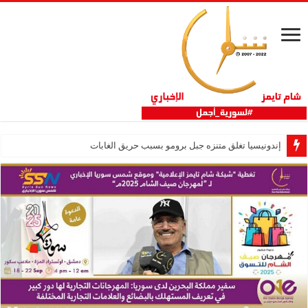
إندونيسيا تغلق متنزه جبل برومو بسبب حريق الغابات