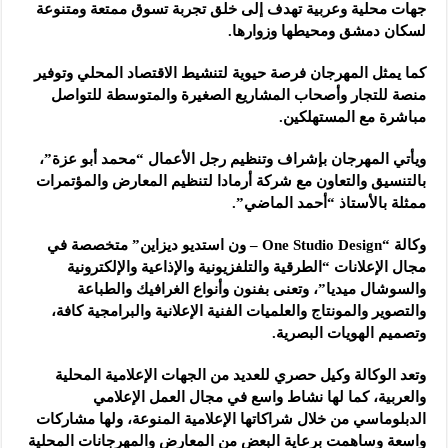
جهات محلية وعربية تهدف إلى خلق تجربة تسوق ممتعة ومتنوعة
لسكان دمشق ومحيطها وزوارها.
كما يمثل المهرجان فرصة حيوية لتنشيط الاقتصاد المحلي وتوفير
منصة للتجار وأصحاب المشاريع الصغيرة والمتوسطة للتواصل
مباشرة مع المستهلكين.
ويأتي المهرجان بإشراف وتنظيم رجل الأعمال “محمد أبو عزة”،
بالتنسيق والتعاون مع شركة أرمادا لتنظيم المعارض والمؤتمرات
ممثلة بالأستاذ “أحمد الماضي”.
وكالة “One Studio Design – ون استديو ديزاين” متخصصة في
مجال الإعلانات “الطرقية والتلفزيونية والإذاعية والإلكترونية
والسوشال ميديا”، وتعنى بفنون وأنواع الغرافيك والطباعة
والتصوير والمونتاج والعلميات الفنية الإعلانية والبرامجية كافة،
وتصميم الهويات البصرية.
وتعد الوكالة وكيل حصري للعديد من الجهات الإعلامية المحلية
والعربية، كما لها نشاط واسع في مجال العمل الإعلامي
الدبلوماسي من خلال شراكاتها الإعلامية المنوعة، ولها مشاركات
واسعة وساهمت برعاية البعض من المعارض والمهرجانات المحلية