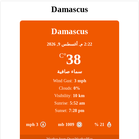
Damascus
Damascus
2:22 م,
أغسطس 9, 2026
38
°C
سماء صافية
Wind Gust:
3 mph
Clouds:
0%
Visibility:
10 km
Sunrise:
5:52 am
Sunset:
7:28 pm
3 mph
1009 mb
21 %
Weather from OpenWeatherMap