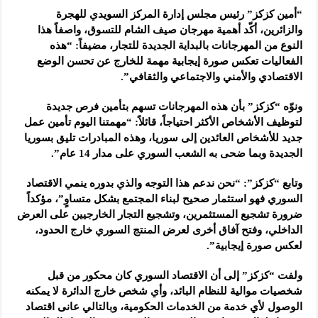
“أمين كزكز” رئيس مجلس إدارة المركز السويدي للهجرة
والزائرين، أكّد أهمية مهرجان صيف الشام للتسوق، واصفاً هذا
النوع من المهرجانات بالبداية الجديدة للتجار، مضيفاً: “هذه
الفعاليات تعكس صورة إيجابية مهمة للخارج عن تحسن الوضع
الاقتصادي والأمني والاجتماعي والثقافي”.
ونوّه “كزكز” بأن هذه المهرجانات تسهم بتأمين فرص جديدة
لتوظيف الأشخاص الأكثر احتياجاً، قائلاً: “مهمتنا اليوم تأمين عمل
جديد للأشخاص العائدين إلى سوريا، وهذه المبادرات تليق بسوريا
الجديدة وبما ضحى به الشعب السوري على مدار 14 عام”.
وتابع “كزكز”: “نحن ندعم هذا التوجه والذي بدوره ينمي الاقتصاد
السوري فهو استثمار صحيح لبناء المجتمع بشكل متساوٍ”، مؤكداً
ضرورة تشجيع المستثمرين، وتشجيع التجار الخارجيين على العرض
الداخلي، وفتح آفاق أخرى لعرض المنتج السوري خارج الحدود،
لعكس صورة إيجابية”.
ولفت “كزكز” إلى أن الاقتصاد السوري كان محكور من قبل
شخصيات موالية للنظام البائد، وأي شخص خارج الدائرة لا يمكنه
الوصول لأي خدمة من الخدمات الحكومية، وبالتالي عانى اقتصاد