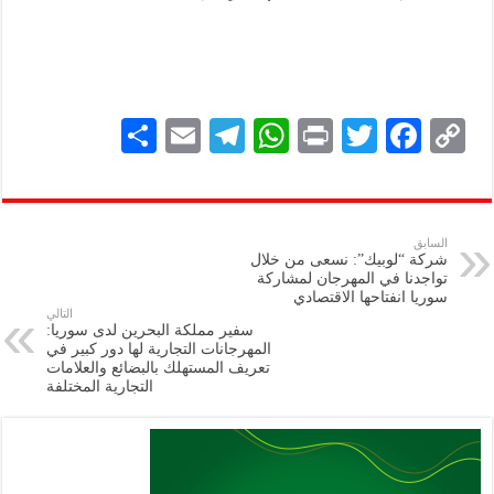
S
E
Te
W
P
T
F
C
h
m
le
h
ri
wi
ac
o
ar
ai
gr
at
nt
tt
eb
p
e
l
a
s
er
oo
y
السابق
شركة “لوبيك”: نسعى من خلال
m
A
k
Li
تواجدنا في المهرجان لمشاركة
سوريا انفتاحها الاقتصادي
p
n
التالي
سفير مملكة البحرين لدى سوريا:
p
k
المهرجانات التجارية لها دور كبير في
تعريف المستهلك بالبضائع والعلامات
التجارية المختلفة