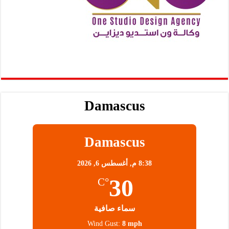
Damascus
Damascus
8:38 م,
أغسطس 6, 2026
30
°C
سماء صافية
Wind Gust:
8 mph