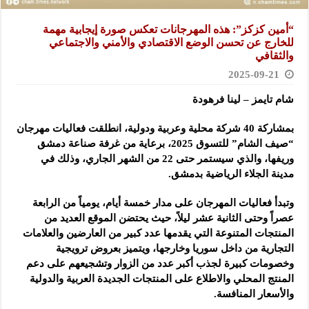
“أمين كزكز”: هذه المهرجانات تعكس صورة إيجابية مهمة
للخارج عن تحسن الوضع الاقتصادي والأمني والاجتماعي
والثقافي
2025-09-21
شام تايمز – لينا فرهودة
بمشاركة 40 شركة محلية وعربية ودولية، انطلقت فعاليات مهرجان
“صيف الشام” للتسوق 2025، برعاية من غرفة صناعة دمشق
وريفها، والذي سيستمر حتى 22 من الشهر الجاري، وذلك في
مدينة الجلاء الرياضية بدمشق.
وتبدأ فعاليات المهرجان على مدار خمسة أيام، يومياً من الرابعة
عصراً وحتى الثانية عشر ليلاً، حيث يحتضن الموقع العديد من
المنتجات المتنوعة التي يقدمها عدد كبير من العارضين والعلامات
التجارية من داخل سوريا وخارجها، ويتميز بعروض ترويجية
وخصومات كبيرة لجذب أكبر عدد من الزوار وتشجيعهم على دعم
المنتج المحلي والاطلاع على المنتجات الجديدة العربية والدولية
والأسعار المنافسة.