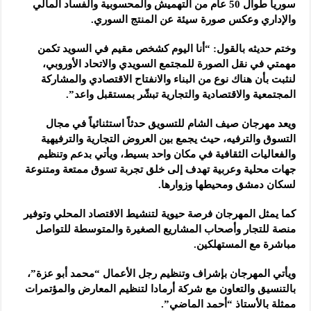
سوريا طوال 50 عام من التهميش والمحسوبية والفساد المالي
والإداري وعكس صورة سيئة عن المنتج السوري.
وختم حديثه بالقول: “أنا اليوم كشخص مقيم في السويد تكمن
مهمتي في نقل الصورة للمجتمع السويدي والاتحاد الأوروبي،
لنثبت بأن هناك نوع من البناء والانفتاح الاقتصادي والمشاركة
المجتمعية والاقتصادية والتجارية تبشّر بمستقبل واعد”.
ويعد مهرجان صيف الشام للتسويق حدثاً استثنائياً في مجال
التسوق والترفيه، حيث يجمع بين العروض التجارية والترفيهية
والفعاليات الثقافية في مكان واحد بسيط، ويأتي بدعم وتنظيم
جهات محلية وعربية تهدف إلى خلق تجربة تسوق ممتعة ومتنوعة
لسكان دمشق ومحيطها وزوارها.
كما يمثل المهرجان فرصة حيوية لتنشيط الاقتصاد المحلي وتوفير
منصة للتجار وأصحاب المشاريع الصغيرة والمتوسطة للتواصل
مباشرة مع المستهلكين.
ويأتي المهرجان بإشراف وتنظيم رجل الأعمال “محمد أبو عزة”،
بالتنسيق والتعاون مع شركة أرمادا لتنظيم المعارض والمؤتمرات
ممثلة بالأستاذ “أحمد الماضي”.