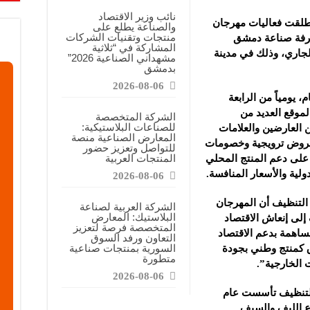
نائب وزير الاقتصاد
ة، انطلقت فعاليات مهرجان
والصناعة يطلع على
منتجات وتقنيات الشركات
2، برعاية من غرفة صناعة دمشق
المشاركة في “ثلاثية
 حتى22 من الشهر الجاري، وذلك في مدينة
مشهداني الصناعية 2026”
بدمشق
2026-08-06
 يومياً من الرابعة
لموقع العديد من
الشركة المتخصصة
للصناعات البلاستيكية:
ن العارضين والعلامات
المعارض الصناعية منصة
 بعروض ترويجية وخصومات
للتواصل وتعزيز حضور
المنتجات العربية
على دعم المنتج المحلي
ولية والأسعار المنافسة.
2026-08-06
التنظيف أن المهرجان
الشركة العربية لصناعة
البلاستيك: المعارض
 إلى إنعاش الاقتصاد
المتخصصة فرصة لتعزيز
ساهمة بدعم الاقتصاد
التعاون ورفد السوق
السورية بمنتجات صناعية
ق كمنتج وطني بجودة
متطورة
الخارجية”.
2026-08-06
لتنظيف تأسست عام
اع الليف والسيف