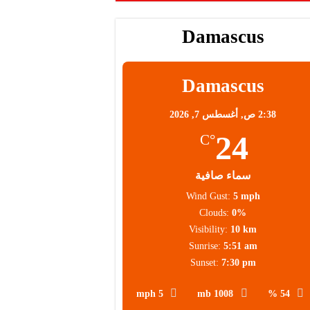
Damascus
Damascus
2:38 ص,
أغسطس 7, 2026
24
°C
سماء صافية
Wind Gust:
5 mph
Clouds:
0%
Visibility:
10 km
Sunrise:
5:51 am
Sunset:
7:30 pm
5 mph
1008 mb
54 %