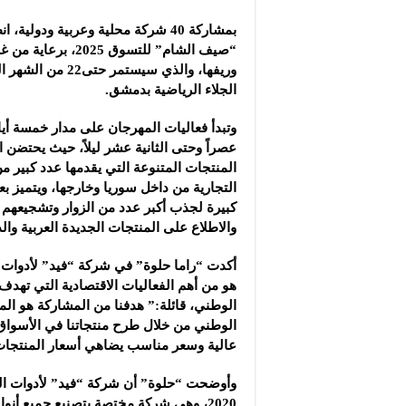
بمشاركة 40 شركة محلية وعربية ودولي
“صيف الشام” للتسوق 025
وريفها، والذي سيستمر
الجلاء الرياضية بدمشق.
وتبدأ فعاليات المهرجان على مدار خمسة أيام،
عصراً وحتى الثانية عشر ليلاً، حيث يحتضن ا
المنتجات المتنوعة التي يقدمها عدد كبير م
التجارية من داخل سوريا وخارجها، ويتميز
كبيرة لجذب أكبر عدد من الزوار وتشجيعهم 
والاطلاع على المنتجات الجديدة العربية والد
أكدت “راما حلوة” في شركة “فيد” لأدوات 
هو من أهم الفعاليات الاقتصادية التي تهدف
الوطني، قائلة:” هدفنا من المشاركة هو الم
الوطني من خلال طرح منتجاتنا في الأسوا
عالية وسعر مناسب يضاهي أسعار المنتجات 
وأوضحت “حلوة” أن شركة “فيد” لأدوات ا
2020، وهي شركة مختصة بتصنيع جميع أنو