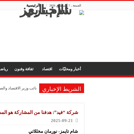
الرئيسية
الجمعة , 7 أغسطس 2026
أخبار ومحليّات
اقتصاد
ثقافة وفنون
رياض
الشريط الإخباري
نائب وزير الاقتصاد والصن
شركة “فيد”: هدفنا من المشاركة هو المس
2025-09-21
شام تايمز- نورمان مخللاتي