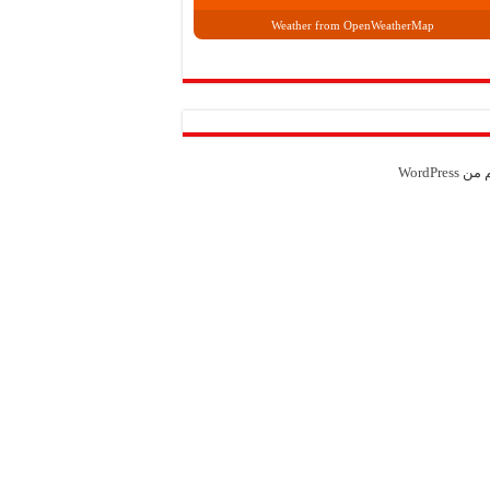
Weather from OpenWeatherMap
م من
WordPress