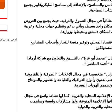
نس والمماسح، بالإضافة إلى مماسح المايكروفايبر بجميع
شآت السياحية.
ثنائياً في مجال التسوق والترفيه، حيث يجمع بين العروض
ي مكان واحد بسيط، ويأتي بدعم وتنظيم جهات محلية وعربية
 لسكان دمشق ومحيطها وزوارها.
الإخباري بدع
قتصاد المحلي وتوفير منصة للتجار وأصحاب المشاريع
مستهلكين.
ل “محمد أبو عزة”، بالتنسيق والتعاون مع شركة أرمادا
ذ “أحمد الماضي”.
One  – ون استديو ديزاين” متخصصة في مجال الإعلانات “الطرقية والتلفزيونية
عنى بفنون وأنواع الغرافيك والطباعة والتصوير والمونتاج
 وتصميم الهويات البصرية.
الإعلامية المحلية والعربية، كما لها نشاط واسع في مجال
تها الإعلامية المنوعة، ولها مشاركات واسعة وساهمت
ية والعربية والدولية.