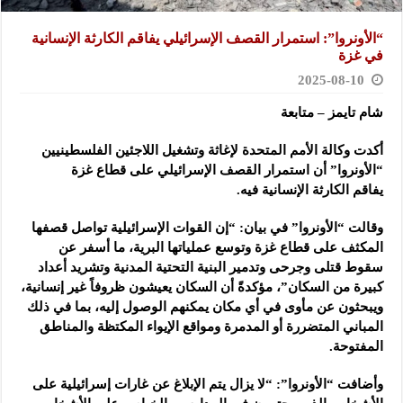
“الأونروا”: استمرار القصف الإسرائيلي يفاقم الكارثة الإنسانية
في غزة
2025-08-10
شام تايمز – متابعة
أكدت وكالة الأمم المتحدة لإغاثة وتشغيل اللاجئين الفلسطينيين
“الأونروا” أن استمرار القصف الإسرائيلي على قطاع غزة
يفاقم
الكارثة الإنسانية فيه.
وقالت “الأونروا” في بيان: “إن القوات الإسرائيلية تواصل قصفها
المكثف على قطاع غزة وتوسع عملياتها البرية، ما أسفر عن
سقوط قتلى وجرحى وتدمير البنية التحتية المدنية وتشريد أعداد
كبيرة من السكان”، مؤكدةً أن السكان يعيشون ظروفاً غير إنسانية،
ويبحثون عن مأوى في أي مكان يمكنهم الوصول إليه، بما في ذلك
المباني المتضررة أو المدمرة ومواقع الإيواء المكتظة والمناطق
المفتوحة.
وأضافت “الأونروا”: “لا يزال يتم الإبلاغ عن غارات إسرائيلية على