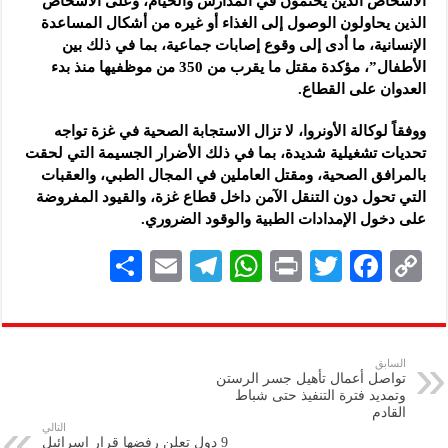
الأشخاص الذين يحتمون في المدارس والخيام، وعلى الأشخاص
الذين يحاولون الوصول إلى الغذاء أو غيره من أشكال المساعدة
الإنسانية، ما أدى إلى وقوع إصابات جماعية، بما في ذلك بين
الأطفال”، مؤكدة مقتل ما يقرب من 350 من موظفيها منذ بدء
العدوان على القطاع.
ووفقاً لوكالة الأونروا، لا تزال الاستجابة الصحية في غزة تواجه
تحديات تشغيلية شديدة، بما في ذلك الأضرار الجسيمة التي لحقت
بالمرافق الصحية، ومقتل العاملين في المجال الطبي، والعقبات
التي تحول دون التنقل الآمن داخل قطاع غزة، والقيود المفروضة
على دخول الإمدادات الطبية والوقود الضروري.
S
E
Te
W
P
T
F
C
h
m
le
h
ri
wi
ac
o
ar
ai
gr
at
nt
tt
eb
p
e
l
a
s
er
oo
y
السابق
تواصل أعمال تأهيل جسر الرستن
m
A
k
Li
وتمديد فترة التنفيذ حتى شباط
القادم
p
n
التالي
9 دول تعلن رفضها قرار إسرائيل