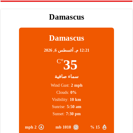
Damascus
Damascus
12:21 م,
أغسطس 6, 2026
35
°C
سماء صافية
Wind Gust:
2 mph
Clouds:
0%
Visibility:
10 km
Sunrise:
5:50 am
Sunset:
7:30 pm
2 mph
1010 mb
15 %