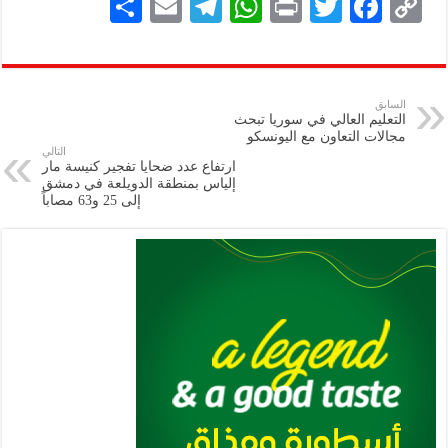
S
E
Te
W
P
T
F
C
h
m
le
h
ri
wi
ac
o
ar
ai
gr
at
nt
tt
eb
p
e
l
a
s
er
oo
y
السابق
التعليم العالي في سوريا تبحث
m
A
k
Li
مجالات التعاون مع اليونسكو
التالي
p
n
ارتفاع عدد ضحايا تفجير كنيسة مار
إلياس بمنطقة الدويلعة في دمشق
p
k
إلى 25 و63 مصاباً