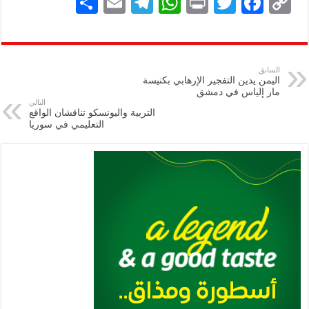
S
E
Te
W
P
T
F
C
h
m
le
h
ri
wi
ac
o
ar
ai
gr
at
nt
tt
eb
p
e
l
a
s
er
oo
y
السابق
اليمن يدين التفجير الإرهابي بكنيسة
m
A
k
Li
مار إلياس في دمشق
التالي
p
n
التربية واليونسكو تناقشان الواقع
التعليمي في سوريا
p
k