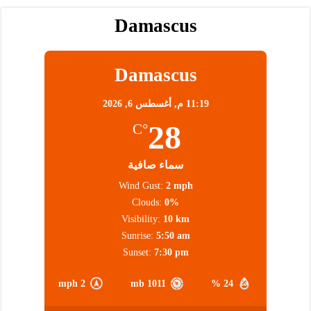
Damascus
Damascus
11:19 م,
أغسطس 6, 2026
28
°C
سماء صافية
Wind Gust:
2 mph
Clouds:
0%
Visibility:
10 km
Sunrise:
5:50 am
Sunset:
7:30 pm
2 mph
1011 mb
24 %