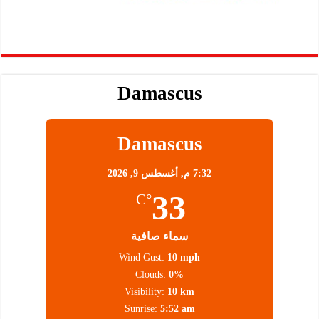
Damascus
Damascus
7:32 م,
أغسطس 9, 2026
33
°C
سماء صافية
Wind Gust:
10 mph
Clouds:
0%
Visibility:
10 km
Sunrise:
5:52 am