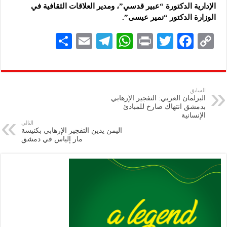
الإدارية الدكتورة “عبير قدسي”، ومدير العلاقات الثقافية في
الوزارة الدكتور “نمير عيسى”.
S
E
Te
W
P
T
F
C
h
m
le
h
ri
wi
ac
o
ar
ai
gr
at
nt
tt
eb
p
e
l
a
s
er
oo
y
السابق
البرلمان العربي: التفجير الإرهابي
m
A
k
Li
بدمشق انتهاك صارخ للمبادئ
الإنسانية
p
n
التالي
اليمن يدين التفجير الإرهابي بكنيسة
p
k
مار إلياس في دمشق