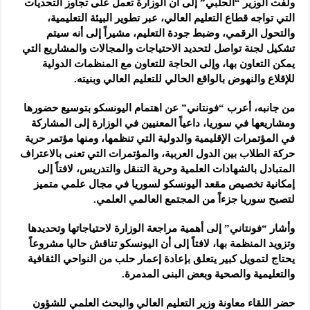
ولفت الوزير “الحلبي” إلى أن الوزارة تعمل على تجاوز التحديات
التي تواجه قطاع التعليم العالي، عبر تطوير البيئة التعليمية،
والتحول الرقمي، وضبط جودة التعليم، مشيراً إلى أنه سيتم
تشكيل لجنة تواصل لتحديد الاحتياجات والمجالات والمشاريع التي
يمكن التعاون بها، وإلى الحاجة للتعاون مع المنظمات الدولية
للإقلاع والنهوض بالواقع الحالي للتعليم العالي وبنيته.
من جانبه، أعرب “فونتاني” عن اهتمام اليونسكو بتوسيع حضورها
ومشاريعها في سوريا، داعياً المعنيين في الوزارة إلى المشاركة
في المؤتمرات الإقليمية والدولية التي تنظمها، ومنها مؤتمر حرية
حركة الطلاب بين الدول العربية، والمؤتمرات التي تعنى بالاعتراف
المتبادل بالشهادات العلمية وحرية التنقل والتدريس، لافتاً إلى
إمكانية تخصيص مقعد اليونسكو لسوريا في مجال علمي متميز
لتصبح سوريا جزءاً من المجتمع العالمي العلمي.
وأشار “فونتاني” إلى أهمية مراجعة الوزارة لاحتياجاتها وتحديدها
وتزويد المنظمة بها، لافتاً إلى أن اليونسكو تناقش حاليا مشروعاً
يحتاج لتمويل كبير يتعلق بإعادة إعمار حلب من النواحي الثقافية
والتعليمية والصحية وبعض البنى المدمرة.
حضر اللقاء معاونة وزير التعليم العالي والبحث العلمي للشؤون