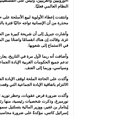
الأوروبيين والغربيين، وليس على الفلسطيني
النظام العالمي فعليًا.
وانتقدت إعطاء الأولوية لبيع الأسلحة على ح
محذرة من أن الإنسانية تواجه حاليًا فترة با
وأشارت جبريل إلى أن شريحة كبيرة من الج
غزة، وقالت إن هناك انقسامًا واضحًا بين ا
في الاستماع إلى شعوبها.
تدعم جميع الحكومات الغربية الإبادة الجماع
وسياسي، وربما إلى العنف.
وأكدت على الحاجة الملحة لوقف الإبادة ال
الالتزام باتفاقية الإبادة الجماعية التي وقعت
وأكدت ضرورة فرض عقوبات، وحظر توريد ال
نورمبرغ، وذكرت شخصيات رئيسية، منها رئيس 
إيتامار بن غفير، ووزير المالية بتسلئيل سم
إسرائيل كاتس، مؤكدةً على ضرورة محاسبة ا