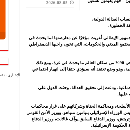
ين – فهم يُعيدون تشكيل
2026-08-05
ساب العدالة الدولية،
لغة الخطورة.
مهور الإيطالي أعربت مؤخرًا عن معارضتها لما يحدث في
لمجتمع المدني والحكومات، التي تخون واجبها الديمقراطي
وأضافت أنه ربما لأول مرة في التاريخ، يعارض 90% من سكان العالم ما يحدث في غزة، ومع ذلك
ية، وهو وضع تعتقد أنه سيؤدي حتمًا إلى انهيار اجتماعي
الإخباري بدع
جماعية، ودعت إلى تحقيق العدالة، وحثت الدول على
 عليها.
أسلحة، ومحاكمة الجناة وشركائهم على غرار محاكمات
الوزراء الإسرائيلي بنيامين نتنياهو، ووزير الأمن القومي
وتريتش، ووزير الدفاع السابق يوآف غالانت، ووزير الدفاع
لحكومة الإسرائيلية.