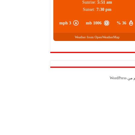
Sunrise:
5:51 am
Sunset:
7:30 pm
3 mph
1006 mb
36 %
Weather from OpenWeatherMap
م من
WordPress