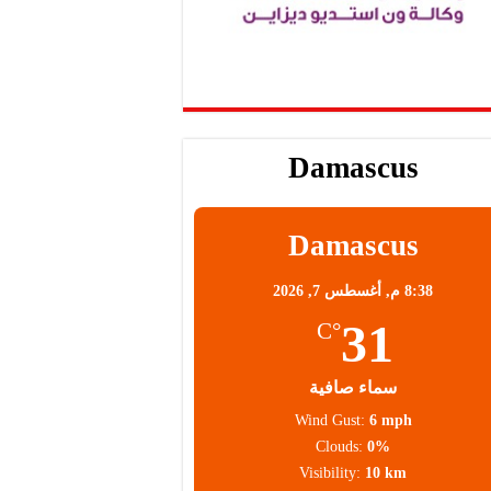
Damascus
Damascus
8:38 م,
أغسطس 7, 2026
31
°C
سماء صافية
Wind Gust:
6 mph
Clouds:
0%
Visibility:
10 km