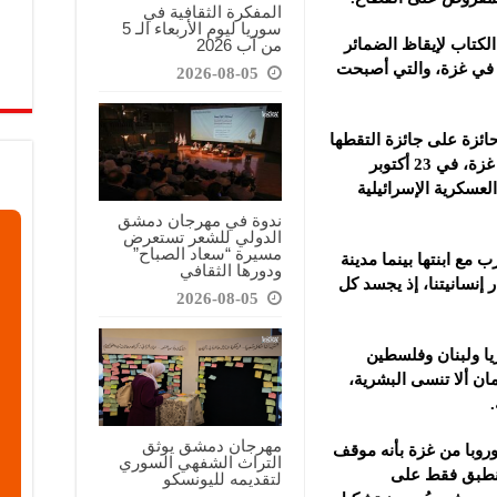
المفكرة الثقافية في
سوريا ليوم الأربعاء الـ 5
من آب 2026
لكتاب لإيقاظ الضمائر
 في غزة، والتي أصبحت
2026-08-05
ئزة على جائزة التقطها
المصور الصحفي علي جاد الله، المقيم في غزة، في 23 أكتوبر
العسكرية الإسرائيلية
ندوة في مهرجان دمشق
الدولي للشعر تستعرض
مسيرة “سعاد الصباح”
 مع ابنتها بينما مدينة
ودورها الثقافي
 إنسانيتنا، إذ يجسد كل
2026-08-05
ا ولبنان وفلسطين
مان ألا تنسى البشرية،
مهرجان دمشق يوثق
وروبا من غزة بأنه موقف
التراث الشفهي السوري
 ينطبق فقط على
لتقديمه لليونسكو