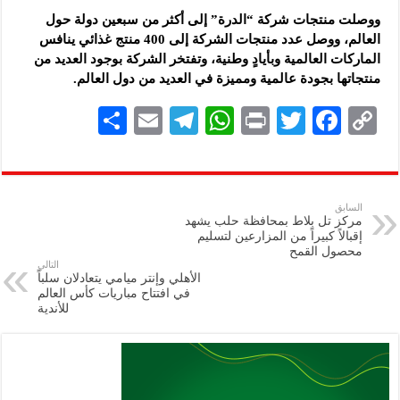
ووصلت منتجات شركة “الدرة” إلى أكثر من سبعين دولة حول
العالم، ووصل عدد منتجات الشركة إلى 400 منتج غذائي ينافس
الماركات العالمية وبأيادٍ وطنية، وتفتخر الشركة بوجود العديد من
منتجاتها بجودة عالمية ومميزة في العديد من دول العالم.
S
E
Te
W
P
T
F
C
h
m
le
h
ri
wi
ac
o
ar
ai
gr
at
nt
tt
eb
p
e
l
a
s
er
oo
y
السابق
مركز تل بلاط بمحافظة حلب يشهد
m
A
k
Li
إقبالاً كبيراً من المزارعين لتسليم
محصول القمح
p
n
التالي
الأهلي وإنتر ميامي يتعادلان سلباً
p
k
في افتتاح مباريات كأس العالم
للأندية