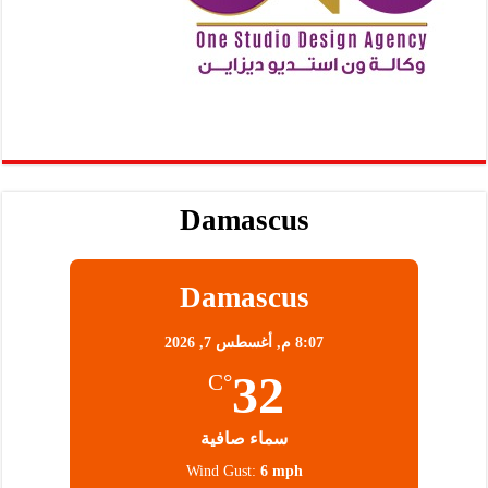
Damascus
Damascus
8:07 م,
أغسطس 7, 2026
32
°C
سماء صافية
Wind Gust:
6 mph