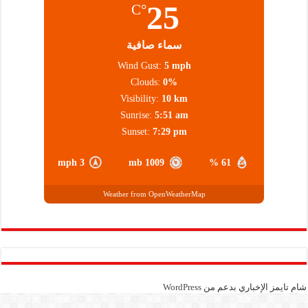
25
°C
سماء صافية
Wind Gust:
5 mph
Clouds:
0%
Visibility:
10 km
Sunrise:
5:51 am
Sunset:
7:29 pm
3 mph
1009 mb
61 %
Weather from OpenWeatherMap
شام تايمز الإخباري بدعم من
WordPress