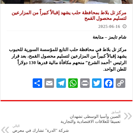
مركز تل بلاط بمحافظة حلب يشهد إقبالاً كبيراً من المزارعين
لتسليم محصول القمح
2025-06-16
شام تايمز – متابعة
مركز تل بلاط في محافظة حلب التابع للمؤسسة السورية للحبوب
يشهد إقبالاً كبيراً من المزارعين لتسليم محصول القمح
، بعد قرار
الرئيس “أحمد الشرع” منحهم مكافأة مالية قدرها 130 دولاراً
للطن الواحد.
S
E
Te
W
P
T
F
C
h
m
le
h
ri
wi
ac
o
ar
ai
gr
at
nt
tt
eb
p
e
l
a
s
er
oo
y
السابق
الصين وآسيا الوسطى تشهدان
m
A
k
Li
تعميقا للعلاقات الاقتصادية والتجارية
التالي
p
n
شركة “الدرة” تشارك في معرض