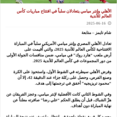
الأهلي وإنتر ميامي يتعادلان سلباً في افتتاح مباريات كأس
العالم للأندية
2025-06-16
شام تايمز – متابعة
تعادل الأهلي المصري وإنتر ميامي الأمريكي سلباً في المباراة
الافتتاحية لكأس العالم للأندية 2025، والتي أُقيمت على
أرض
ملعب “هارد روك” في ميامي، ضمن منافسات الجولة الأولى
من دور المجموعات في كأس العالم للأندية 2025.
وفرض الأهلي سيطرته في الشوط الأول، واستحوذ على الكرة
وصنع الفرص، وحصل على ركلة جزاء عند الدقيقة 42، إلا أن
“محمود تريزيجيه” أخفق في ترجمتها إلى هدف.
وفي الشوط الثاني كانت الأفضلية لإنتر ميامي، وعجز الفريقان عن
هزّ الشباك، قبل أن يطلق الحكم “علي رضا” صافرته معلناً عن
نهاية المباراة دون أهداف.
وحصد كل فريق نقطة واحدة في انتظار ما تسفر عنه نتيجة المباراة