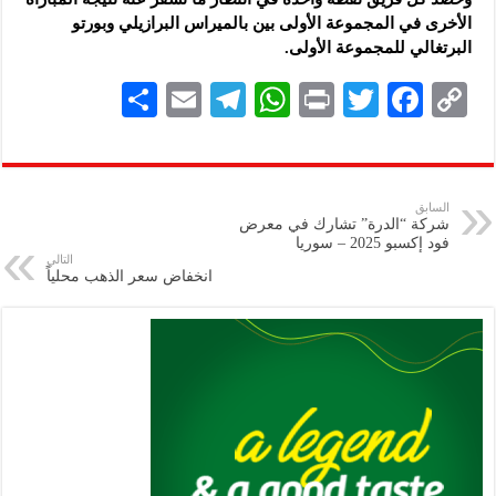
الأخرى في المجموعة الأولى بين بالميراس البرازيلي وبورتو
البرتغالي للمجموعة الأولى.
S
E
Te
W
P
T
F
C
h
m
le
h
ri
wi
ac
o
ar
ai
gr
at
nt
tt
eb
p
e
l
a
s
er
oo
y
السابق
شركة “الدرة” تشارك في معرض
m
A
k
Li
فود إكسبو 2025 – سوريا
التالي
p
n
انخفاض سعر الذهب محلياً
p
k