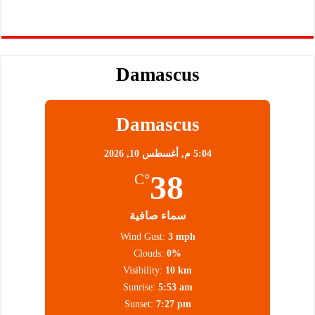
Damascus
Damascus
5:04 م,
أغسطس 10, 2026
38
°C
سماء صافية
Wind Gust:
3 mph
Clouds:
0%
Visibility:
10 km
Sunrise:
5:53 am
Sunset:
7:27 pm