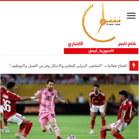
افتتاح فعاليات “الملتقى الدولي للتعليم والابتكار وفرص العمل والتوظيف”