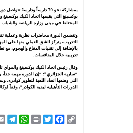
مجموعة “عمر الطيب ال
بمشاركة نحو 70 دارساً ودارسةً تتو
موقع “نيوز بيردز”: مشا
بوكسينغ التي يقيمها اتحاد الكيك بوكسينغ و
شركة “قمم الجودة للمع
المختلط في مبنى وزارة الرياضة والشباب 
وتتضمن الدورة محاضرات نظرية وعملية تت
التدريب، يتركز الشق العملي منها على المه
بالإضافة إلى تقنيات الدفاع والهجوم، مع ت
تدريبية خلال المنافسات.
وقال رئيس اتحاد الكيك بوكسينغ والمواي تا
“سارية الجزائري”: “إن الدورة مهمة جداً، 
التي وضعها اتحاد اللعبة لتطوير كوادره، وس
الدورات التأهيلية لبقية الكوادر”، وفقاً لوكا
Te
W
P
T
F
C
le
h
ri
wi
ac
o