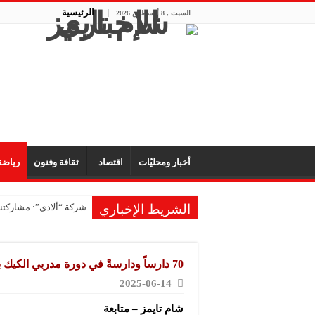
الرئيسية
السبت , 8 أغسطس 2026
أخبار ومحليّات
اقتصاد
ثقافة وفنون
رياض
الشريط الإخباري
شركة “ألادي”: مشاركتنا
شركة “أوبيكو” للبلاست
مشروع “رونق مهنا”: ال
70 دارساً ودارسةً في دورة مدربي الكيك بوكسينغ
معمل “أكسجين نبك”: ال
2025-06-14
شركة “ريبال”: شاركنا 
شام تايمز – متابعة