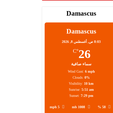
Damascus
Damascus
8:03 ص,
أغسطس 8, 2026
26
°C
سماء صافية
Wind Gust:
6 mph
Clouds:
0%
Visibility:
10 km
Sunrise:
5:51 am
Sunset:
7:29 pm
5 mph
1008 mb
58 %