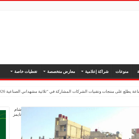
ة
منوعات
شراكة إعلامية
معارض متخصصة
تغطيات خاصة
عة يطلع على منتجات وتقنيات الشركات المشاركة في “ثلاثية مشهداني الصناعية 2026” بدمشق
شام
تايمز