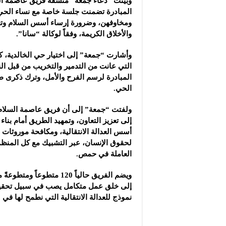
وبيّنت “دعاء جمعة” منسقة فريق عاصمة ا
المبادرة تضمنت جلسة خاصة مع نساء الحي
ومخاوفهن، وضرورة إرساء أسس السلام وتعز
والأخلاق الكريمة، وفقاً لوكالة “سانا”.
وأشارت “جمعة” إلى اختيار حي الخالدية، كون
التي عانت من التدمير والتخريب من قبل الن
المبادرة لرسم الفرح والأمل، وترك ذكرى 
الحي.
ولفتت “جمعة” إلى أن فريق عاصمة السلام،
إلى تعزيز التعاون، وتمهيد الطريق أمام بناء
أسس العدالة الانتقالية، ومكافحة موروثات 
لحقوق الإنسان، عبر التشبيك مع كل المنظ
العاملة في حمص.
ويضم الفريق حالياً 120 متطوع
إلى خلق عمل متكامل يصب في سبيل تحقيق 
نموذج للعدالة الانتقالية التي نطمح لها في 