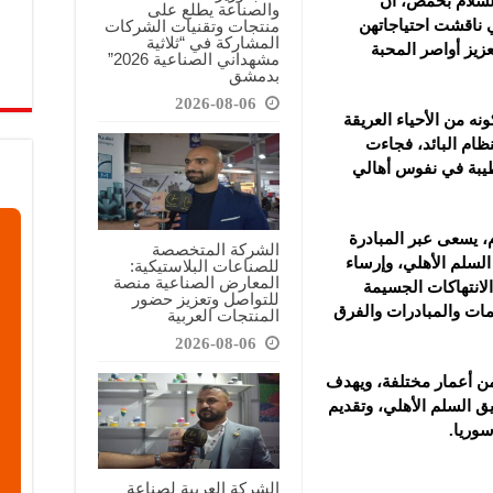
لسلام بحمص، أن
والصناعة يطلع على
منتجات وتقنيات الشركات
 ناقشت احتياجاتهن
المشاركة في “ثلاثية
يز أواصر المحبة
مشهداني الصناعية 2026”
بدمشق
2026-08-06
ه من الأحياء العريقة
ظام البائد، فجاءت
طيبة في نفوس أهالي
 يسعى عبر المبادرة
الشركة المتخصصة
 السلم الأهلي، وإرساء
للصناعات البلاستيكية:
المعارض الصناعية منصة
الانتهاكات الجسيمة
للتواصل وتعزيز حضور
مات والمبادرات والفرق
المنتجات العربية
2026-08-06
اً ومتطوعةً من أعمار مختلفة، ويهدف
السلم الأهلي، وتقديم
سوريا.
الشركة العربية لصناعة