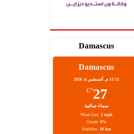
Damascus
Damascus
11:51 م,
أغسطس 6, 2026
27
°C
سماء صافية
Wind Gust:
2 mph
Clouds:
0%
Visibility:
10 km