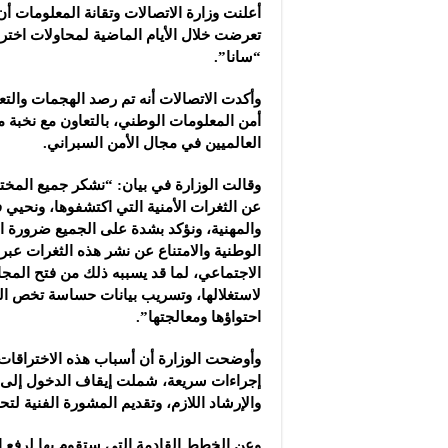
كوريا الجنوبية تسجل أ
أعلنت وزارة الاتصالات وتقانة المعلومات أ
تعرضت خلال الأيام الماضية لمحاولات اختراق
سعر الذهب يرتفع 150 ليرة في السوق السورية‎ ‎
“سانا”.
دراسة: دخان حرائق الغ
وأكدت الاتصالات أنه تم رصد الهجمات والت
أمن المعلومات الوطني، بالتعاون مع نخبة م
العالميين في مجال الأمن السبراني.
وقالت الوزارة في بيان: “نشكر جميع المختصي
عن الثغرات الأمنية التي اكتشفوها، ونحيي 
والمهنية، ونؤكد بشدة على الجميع ضرورة ال
الوطنية والامتناع عن نشر هذه الثغرات عبر
الاجتماعي، لما قد يسببه ذلك من فتح المج
لاستغلالها، وتسريب بيانات حساسة تخص الم
احتواؤها ومعالجتها”.
وأوضحت الوزارة أن أسباب هذه الاختراقات ت
إجراءات سريعة، شملت إيقاف الدخول إلى الم
والإرشاد اللازم، وتقديم المشورة الفنية لتح
وعن الخطط القادمة التي ستقوم بها لرفع ال