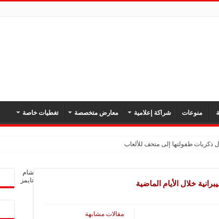
ة
منوعات
شراكة إعلامية
معارض متخصصة
تغطيات خاصة
كدان أهمية تعزيز أمن المنطقة وحرية الملاحة
شام
بل برومو بسبب حريق الغابات
تايمز
انية خلال الأيام الماضية
قلة نفط إماراتية في مضيق هرمز
قطاع حوايج ذياب شامية في دير الزور بعد انقطاع دام 12 عاماً
مقالات مشابهة