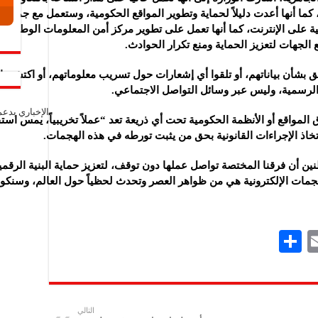
، كما أنها أعدت دليلاً لحماية وتطوير المواقع الحكومية، وستعمل مع جميع
على الإنترنت، كما أنها تعمل على تطوير مركز أمن المعلومات الوطني وتوف
لجهات لتعزيز الحماية ومنع تكرار الحوادث.
ق بشأن بياناتهم، أو تلقوا أي إشعارات حول تسريب معلوماتهم، أو اكتشفوا
الرسمية، وليس عبر وسائل التواصل الاجتماعي.
الإخباري بدع
المواقع أو الأنظمة الحكومية تحت أي ذريعة تعد “عملاً تخريبياً، يمس است
تخاذ الإجراءات القانونية بحق من يثبت تورطه في هذه الهجمات.
طنين أن فرقنا المختصة تواصل عملها دون توقف، لتعزيز حماية البنية الرقم
لهجمات الإلكترونية هي من ظواهر العصر وتحدث لحظياً حول العالم، وسنكون
S
E
h
m
ar
ai
e
l
التالي