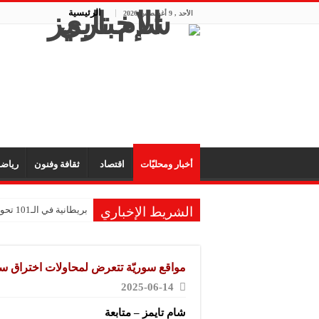
الرئيسية
الأحد , 9 أغسطس 2026
أخبار ومحليّات
اقتصاد
ثقافة وفنون
رياض
الشريط الإخباري
بريطانية في الـ101 تحول ذكريات طفولتها إلى متحف للألعاب
الكويت وسلطنة عمان تؤ
إندونيسيا تغلق متنزه ج
مواقع سوريّة تتعرض لمحاولات اختراق سيبر
اليمن يدين استهداف نا
2025-06-14
إعادة ضخ مياه الشرب إلى 
شام تايمز – متابعة