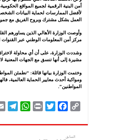
أمن البنية الرقمية لجميع المواقع الحكومية
لأفضل الممارسات لحماية البيانات الشخصية 
العمل بشكل مشترك وبروح الفريق مع جميع ا
وأوصت الوزارة الأهالي الذين يساورهم القل
مركز أمن المعلومات الوطني عبر القنوات 
وشددت الوزارة، على أن أي محاولة لاختراق 
مشيرة إلى أنها تنسق مع الجهات المعنية لا
وختمت الوزارة بيانها قائلة: “نطمئن الموا
ومواكبة أحدث معايير الحماية العالمية، فا
المواطنين”.
Te
W
P
T
F
C
le
h
ri
wi
ac
o
gr
at
nt
tt
eb
p
a
s
er
oo
y
السابق