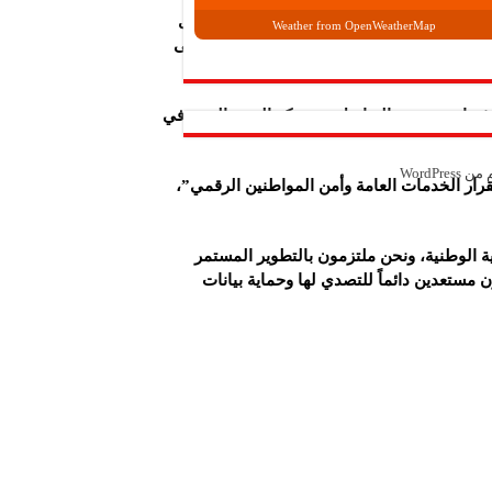
 الجهات لتنفيذ توصياته، وستنشر الدليل الشامل
Weather from OpenWeatherMap
ير الخبرات والأدوات اللازمة، مع التركيز على
 ثغرات معينة، بالتواصل مع مركز الدعم الفني في
م من
WordPress
قرار الخدمات العامة وأمن المواطنين الرقمي”،
ية الوطنية، ونحن ملتزمون بالتطوير المستمر
 مستعدين دائماً للتصدي لها وحماية بيانات