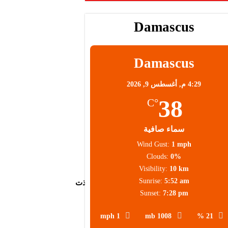
Damascus
Damascus
4:29 م,
أغسطس 9, 2026
38
°C
سماء صافية
Wind Gust:
1 mph
Clouds:
0%
Visibility:
10 km
Sunrise:
5:52 am
لأمنية اللازمة، مبينة أن الفرق المختصة اتخذت
Sunset:
7:28 pm
 الحكومية المتأثرة لتقديم الدعم الفني
1 mph
1008 mb
21 %
مع مركز أمن المعلومات الوطني؛ لفحص وتعزيز