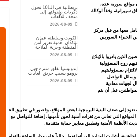
على طلب على الكهرباء هذا العام وسط موجة حر
ن مواقع سورية عدة،
بريطانية في الـ101 تحول
 سيبرانية، وفقاً لوكالة
ذكريات طفولتها إلى
متحف للألعاب
ابات يسهم بشكل متزايد في تلوث الهواء الذي تتعرض له الحوامل
2026-08-09
عامل معها من قبل مركز
ن الخبراء السوريين
الكويت وسلطنة عمان
تؤكدان أهمية تعزيز أمن
المنطقة وحرية الملاحة
2026-08-09
ن الذين بادروا بالإبلاغ
فيهم روح المسؤولية
إندونيسيا تغلق متنزه جبل
التزام بمسؤوليتهم
برومو بسبب حريق الغابات
 وسائل التواصل
2026-08-09
ال لجهات معادية
واطنين، قبل أن يتم
عود إلى ضعف البنية البرمجية لبعض المواقع، وقصور في تطبيق الحمايات ا
واقع التي تعاني من ثغرات أمنية لحين تأمينها، إضافة للتواصل مع الجهات
ديث الأنظمة الأمنية وتطبيق معايير حماية متقدمة.
جاهزية، أشارت الوزارة إلى أنها تعمل حالياً على مدار الساعة بالتعاون 