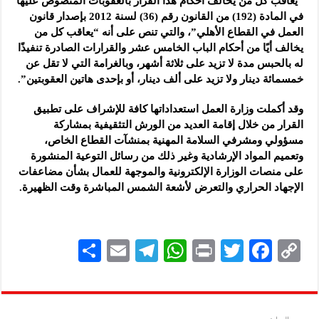
“يعاقب كل من يخالف أحكام هذا القرار بالعقوبات المنصوص عليها
في المادة (192) من القانون رقم (36) لسنة 2012 بإصدار قانون
العمل في القطاع الأهلي”، والتي تنص على أنه “يعاقب كل من
يخالف أيًا من أحكام الباب الخامس عشر والقرارات الصادرة تنفيذًا
له بالحبس مدة لا تزيد على ثلاثة أشهر، وبالغرامة التي لا تقل عن
خمسمائة دينار ولا تزيد على ألف دينار، أو بإحدى هاتين العقوبتين”.
وقد أكملت وزارة العمل استعداداتها كافة للإشراف على تطبيق
القرار من خلال إقامة العديد من الورش التثقيفية بمشاركة
مسؤولي ومشرفي السلامة المهنية بمنشآت القطاع الخاص،
وتعميم المواد الإرشادية وغير ذلك من رسائل التوعية المنشورة
على منصات الوزارة الإلكترونية والموجهة للعمال بشأن مضاعفات
الإجهاد الحراري والتعرض لأشعة الشمس المباشرة وقت الظهيرة.
S
E
Te
W
P
T
F
C
h
m
le
h
ri
wi
ac
o
ar
ai
gr
at
nt
tt
eb
p
e
l
a
s
er
oo
y