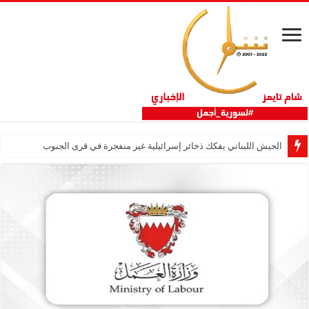
الجيش اللبناني يفكك ذخائر إسرائيلية غير منفجرة في قرى الجنوب