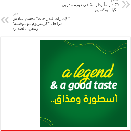
السابق
70 دارساً ودارسةً في دورة مدربي
m
A
k
Li
الكيك بوكسينغ
التالي
p
n
“الإمارات للدراجات” يحسم سادس
مراحل “كريتيريوم دو دوفينيه”
p
k
وينفرد بالصدارة