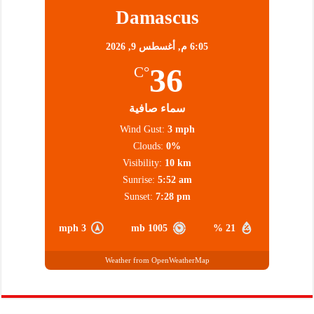
Damascus
6:05 م,
أغسطس 9, 2026
36
°C
سماء صافية
Wind Gust:
3 mph
Clouds:
0%
Visibility:
10 km
Sunrise:
5:52 am
Sunset:
7:28 pm
3 mph
1005 mb
21 %
Weather from OpenWeatherMap