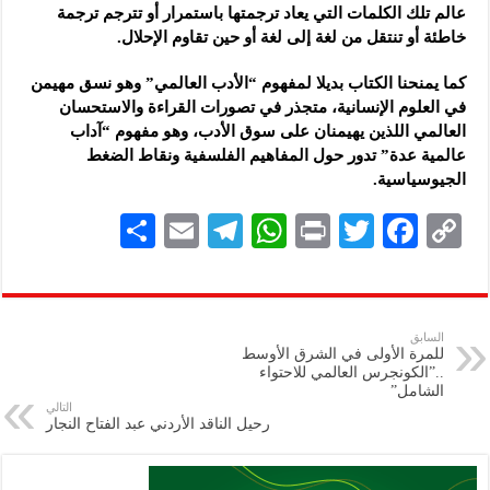
عالم تلك الكلمات التي يعاد ترجمتها باستمرار أو تترجم ترجمة
خاطئة أو تنتقل من لغة إلى لغة أو حين تقاوم الإحلال.
كما يمنحنا الكتاب بديلا لمفهوم “الأدب العالمي” وهو نسق مهيمن
في العلوم الإنسانية، متجذر في تصورات القراءة والاستحسان
العالمي اللذين يهيمنان على سوق الأدب، وهو مفهوم “آداب
عالمية عدة” تدور حول المفاهيم الفلسفية ونقاط الضغط
الجيوسياسية.
S
E
Te
W
P
T
F
C
h
m
le
h
ri
wi
ac
o
ar
ai
gr
at
nt
tt
eb
p
e
l
a
s
er
oo
y
السابق
للمرة الأولى في الشرق الأوسط
m
A
k
Li
..”الكونجرس العالمي للاحتواء
الشامل”
p
n
التالي
رحيل الناقد الأردني عبد الفتاح النجار
p
k