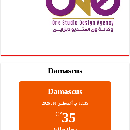
Damascus
Damascus
12:35 م,
أغسطس 10, 2026
35
°C
سماء صافية