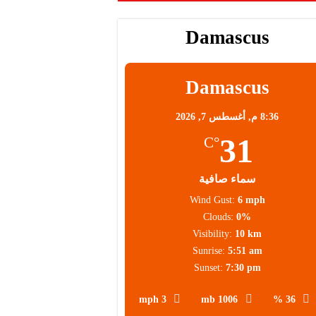
Damascus
Damascus
8:36 م,
أغسطس 7, 2026
31
°C
سماء صافية
Wind Gust:
6 mph
Clouds:
0%
Visibility:
10 km
Sunrise:
5:51 am
Sunset:
7:30 pm
3 mph
1006 mb
36 %