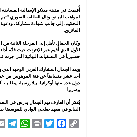
أُقيمت في مدينة ميلانو الإيطالية المسابقة 
لمواهب البيانو، ونال الطالب السوري “تيم ا
التحكيم، إلى جانب شهادة مشاركة، ودعوة
الفائزين.
وكان الجمال تأهل إلى المرحلة الثانية من ا
الأول الذي أُقيم عبر الإنترنت حيث قدّم أداء 
حضورياً في التصفيات النهائية التي جرت في 
ويعد الجمال المشارك العربي الوحيد الذي ب
دول عدة منها أوكرانيا، بيلاروسيا، إيطاليا، أل
وصربيا.
يُذكر أن العازف تيم الجمال يدرس في السن
البيانو في معهد صلحي الوادي للموسيقا ب
Te
W
P
T
F
C
le
h
ri
wi
ac
o