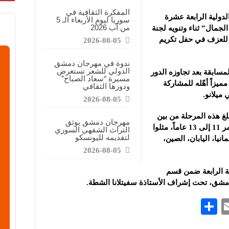
المفكرة الثقافية في
الدولية الرابعة عشرة
سوريا ليوم الأربعاء الـ 5
من آب 2026
لجمال” ثناء وتنويه لجنة
 للعزف في حفل تكريم
2026-08-05
ندوة في مهرجان دمشق
الدولي للشعر تستعرض
لمسابقة بعد تجاوزه الدور
مسيرة “سعاد الصباح”
مميزاً أهّله للمشاركة
ودورها الثقافي
ميلانو.
2026-08-05
لغ هذه المرحلة من بين
مهرجان دمشق يوثق
أحد عشر متسابقاً عن فئة الموهوبين من عمر 11 إلى 13 عاماً، مثلوا
التراث الشفهي السوري
لتقديمه لليونسكو
مانيا، اليابان، الصين،
2026-08-05
ة الرابعة ضمن قسم
دمشق، تحت إشراف الأستاذة سفيتلانا الشطة.
S
E
h
m