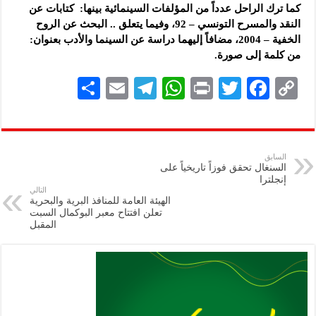
كما ترك الراحل عدداً من المؤلفات السينمائية بينها: كتابات عن
النقد والمسرح التونسي – 92، وفيما يتعلق .. البحث عن الروح
الخفية – 2004، مضافاً إليهما دراسة عن السينما والأدب بعنوان:
من كلمة إلى صورة.
S
E
Te
W
P
T
F
C
h
m
le
h
ri
wi
ac
o
ar
ai
gr
at
nt
tt
eb
p
e
l
a
s
er
oo
y
السابق
السنغال تحقق فوزاً تاريخياً على
m
A
k
Li
إنجلترا
التالي
p
n
الهيئة العامة للمنافذ البرية والبحرية
تعلن افتتاح معبر البوكمال السبت
p
k
المقبل