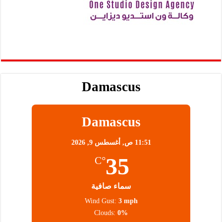
Damascus
Damascus
11:51 ص,
أغسطس 9, 2026
35
°C
سماء صافية
Wind Gust:
3 mph
Clouds:
0%