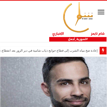
إعادة ضخ مياه الشرب إلى قطاع حوايج ذياب شامية في دير الزور بعد انقطاع دام 12 عا