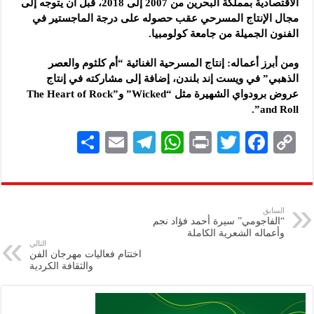
الاقتصادية بمملكة البحرين من 2007 إلى 2018، قبل أن يتوجه إلى
مجال الإنتاج المسرحي عقب حصوله على درجة الماجستير في
الفنون الجميلة من جامعة كولومبيا.
ومن أبرز أعماله: إنتاج المسرحية الغنائية “أم كلثوم والعصر
الذهبي” في ويست إند بلندن، إضافة إلى مشاركته في إنتاج
عروض برودواي الشهيرة مثل “Wicked” و”The Heart of Rock
and Roll”.
S
E
Te
W
P
T
F
C
h
m
le
h
ri
wi
ac
o
ar
ai
gr
at
nt
tt
eb
p
e
l
a
s
er
oo
y
السابق
“الفاجومي” سيرة أحمد فؤاد نجم
m
A
k
Li
وأعماله الشعرية الكاملة
التالي
p
n
اختتام فعاليات مهرجان الفن
والثقافة الكردية
p
k