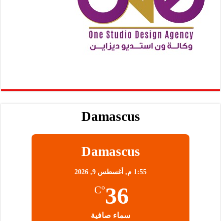
Damascus
Damascus
1:55 م,
أغسطس 9, 2026
36
°C
سماء صافية