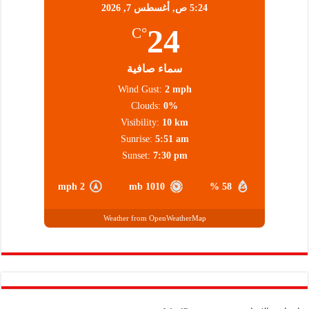
5:24 ص,
أغسطس 7, 2026
24
°C
سماء صافية
Wind Gust:
2 mph
Clouds:
0%
Visibility:
10 km
Sunrise:
5:51 am
Sunset:
7:30 pm
2 mph
1010 mb
58 %
Weather from OpenWeatherMap