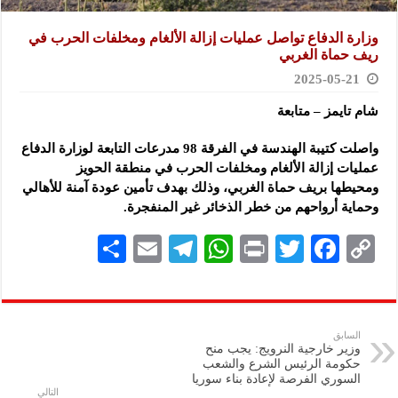
وزارة الدفاع تواصل عمليات إزالة الألغام ومخلفات الحرب في
ريف حماة الغربي
2025-05-21
شام تايمز – متابعة
واصلت كتيبة الهندسة في الفرقة 98 مدرعات التابعة لوزارة الدفاع
عمليات إزالة الألغام ومخلفات الحرب في منطقة الحويز
ومحيطها
بريف حماة الغربي، وذلك بهدف تأمين عودة آمنة للأهالي
وحماية أرواحهم من خطر الذخائر غير المنفجرة.
S
E
Te
W
P
T
F
C
h
m
le
h
ri
wi
ac
o
ar
ai
gr
at
nt
tt
eb
p
e
l
a
s
er
oo
y
السابق
وزير خارجية النرويج: يجب منح
m
A
k
Li
حكومة الرئيس الشرع والشعب
السوري الفرصة لإعادة بناء سوريا
p
n
التالي