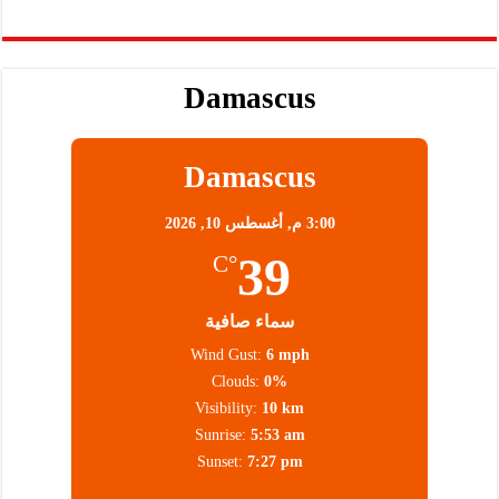
Damascus
Damascus
3:00 م,
أغسطس 10, 2026
39
°C
سماء صافية
Wind Gust:
6 mph
Clouds:
0%
Visibility:
10 km
Sunrise:
5:53 am
Sunset:
7:27 pm