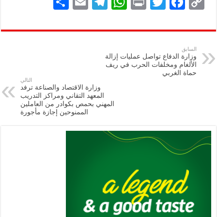
S
E
Te
W
P
T
F
C
h
m
le
h
ri
wi
ac
o
ar
ai
gr
at
nt
tt
eb
p
e
l
a
s
er
oo
y
السابق
وزارة الدفاع تواصل عمليات إزالة
m
A
k
Li
الألغام ومخلفات الحرب في ريف
حماة الغربي
p
n
التالي
وزارة الاقتصاد والصناعة ترفد
p
k
المعهد التقاني ومراكز التدريب
المهني بحمص بكوادر من العاملين
الممنوحين إجازة مأجورة