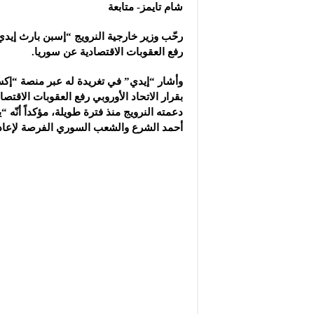
شركة “سوريا بلاست”: ال
شام تايمز- متابعة
شركة “كاربوباتش”: الم
رحّب وزير خارجية النرويج “إسبن بارث إيدي” 
شركة “جالكسي أوتوميش
رفع العقوبات الاقتصادية عن سوريا.
وأشار “إيدي” في تغريدة له عبر منصة “إكس
بقرار الاتحاد الأوروبي رفع العقوبات الاقتص
دعمته النرويج منذ فترة طويلة، مؤكداً أنّه
أحمد الشرع والشعب السوري الفرصة لإعادة 