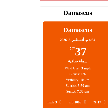
Damascus
محلية
Damascus
4:54 م,
أغسطس 6, 2026
37
°C
سماء صافية
Wind Gust:
3 mph
Clouds:
0%
Visibility:
10 km
Sunrise:
5:50 am
Sunset:
7:30 pm
3 mph
1006 mb
17 %