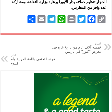
الحجار تنظيم حفلاته بدار الأوبرا برعاية وزارة الثقافة، ومشاركة
عدد وافر من المطربين.
S
E
Te
W
P
T
F
C
h
m
le
h
ri
wi
ac
o
ar
ai
gr
at
nt
tt
eb
p
e
l
a
s
er
oo
y
السابق
خمسة آلاف عام من تاريخ غزة في
m
A
k
Li
معرض “كنوز” في باريس
التالي
p
n
فرنسا تحتفي باللغة العربية وأم
كلثوم
p
k