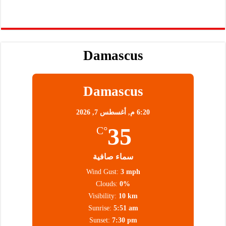
Damascus
Damascus
6:20 م,
أغسطس 7, 2026
35
°C
سماء صافية
Wind Gust:
3 mph
Clouds:
0%
Visibility:
10 km
Sunrise:
5:51 am
Sunset:
7:30 pm