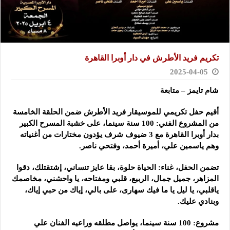
تكريم فريد الأطرش في دار أوبرا القاهرة
2025-04-05
شام تايمز – متابعة
أقيم حفل تكريمي للموسيقار فريد الأطرش ضمن الحلقة الخامسة
من المشروع الفني: 100 سنة سينما، على خشبة المسرح الكبير
بدار أوبرا القاهرة مع 3 ضيوف شرف يؤدون مختارات من أغنياته
وهم ياسمين علي، أميرة أحمد، وفتحي ناصر.
تضمن الحفل، غناء: الحياة حلوة، بقا عايز تنساني، إشتقتلك، دقوا
المزاهر، جميل جمال، الربيع، قلبي ومفتاحه، يا واحشني، مخاصمك
ياقلبي، يا ليل يا ما فيك سهارى، على بالي، إياك من حبي إياك،
وبنادي عليك.
مشروع: 100 سنة سينما، يواصل مطلقه وراعيه الفنان علي