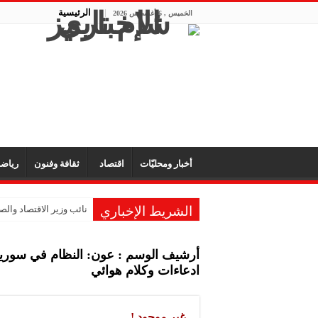
الرئيسية
الخميس , 6 أغسطس 2026
أخبار ومحليّات
اقتصاد
ثقافة وفنون
رياض
الشريط الإخباري
نائب وزير الاقتصاد والصن
أرشيف الوسم :
عون: النظام في سوريا 
ادعاءات وكلام هوائي
غير موجود !