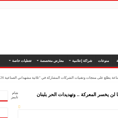
ة
منوعات
شراكة إعلامية
معارض متخصصة
تغطيات خاصة
اعة يطلع على منتجات وتقنيات الشركات المشاركة في “ثلاثية مشهداني الصناعية 2026” بدمشق
شام
لن يخسر المعركة .. وتهديدات الحر بلبنان
تايمز