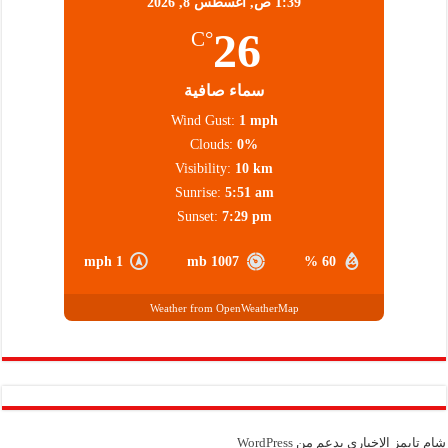
1:39 ص,
أغسطس 8, 2026
26
°C
سماء صافية
Wind Gust:
1 mph
Clouds:
0%
Visibility:
10 km
Sunrise:
5:51 am
Sunset:
7:29 pm
1 mph
1007 mb
60 %
Weather from OpenWeatherMap
شام تايمز الإخباري بدعم من
WordPress