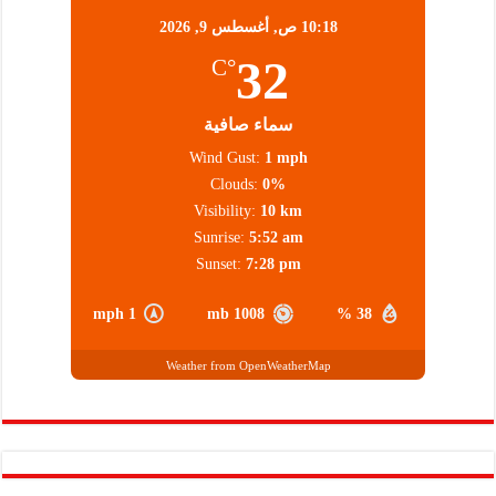
10:18 ص,
أغسطس 9, 2026
32
°C
سماء صافية
Wind Gust:
1 mph
Clouds:
0%
Visibility:
10 km
Sunrise:
5:52 am
Sunset:
7:28 pm
1 mph
1008 mb
38 %
Weather from OpenWeatherMap