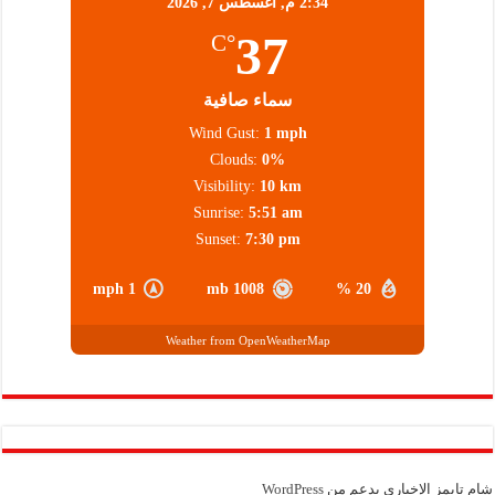
2:34 م,
أغسطس 7, 2026
37
°C
سماء صافية
Wind Gust:
1 mph
Clouds:
0%
Visibility:
10 km
Sunrise:
5:51 am
Sunset:
7:30 pm
1 mph
1008 mb
20 %
Weather from OpenWeatherMap
شام تايمز الإخباري بدعم من
WordPress