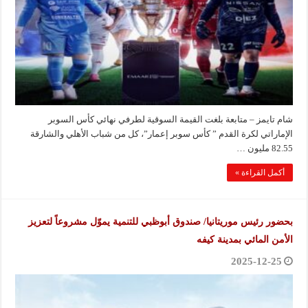
شام تايمز – متابعة بلغت القيمة السوقية لطرفي نهائي كأس السوبر
الإماراتي لكرة القدم ” كأس سوبر إعمار”، كل من شباب الأهلي والشارقة
82.55 مليون …
أكمل القراءة »
بحضور رئيس موريتانيا/ صندوق أبوظبي للتنمية يموّل مشروعاً لتعزيز
الأمن المائي بمدينة كيفه
2025-12-25