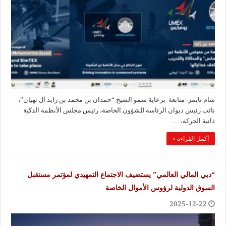
شام تايمز- متابعة برعاية سمو الشيخ “حمدان بن محمد بن زايد آل نهيان”،
نائب رئيس ديوان الرئاسة للشؤون الخاصة، رئيس مجلس الأنظمة الذكية
ذاتية الحركة، …
أكمل القراءة »
“دبي المالي العالمي” يستضيف الاجتماع التمهيدي لمؤتمر مستقبل
السوق الدولية لرؤوس الأموال الخاصة
2025-12-22