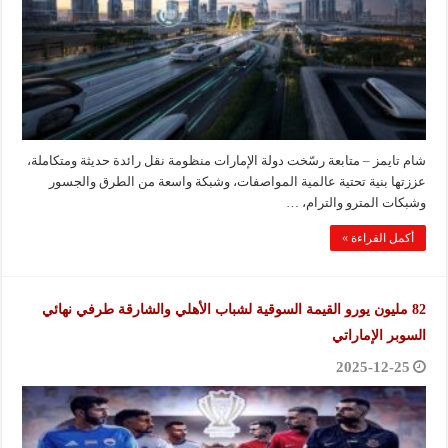
شام تايمز – متابعة رسّخت دولة الإمارات منظومة نقل رائدة حديثة ومتكاملة،
عززتها بنية تحتية عالمية المواصفات، وشبكة واسعة من الطرق والجسور
وشبكات المترو والترام، …
أكمل القراءة »
82 مليون يورو القيمة السوقية لشباب الأهلي والشارقة طرفي نهائي
السوبر الإماراتي
2025-12-25