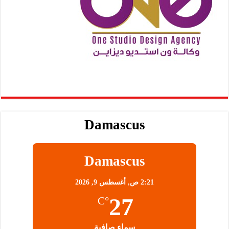
Damascus
Damascus
2:21 ص,
أغسطس 9, 2026
27
°C
سماء صافية