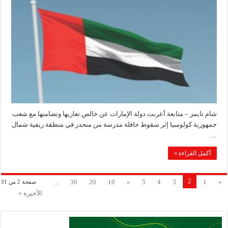
شام تايمز – متابعة أعربت دولة الإمارات عن خالص تعازيها وتضامنها مع شعب
جمهورية كولومبيا إثر سقوط حافلة مدرسة من منحدر في منطقة ريفية شمال
…
أكمل القراءة »
2
...
30
20
10
»
5
4
3
1
«
صفحة 2 من 31
الأخيرة »