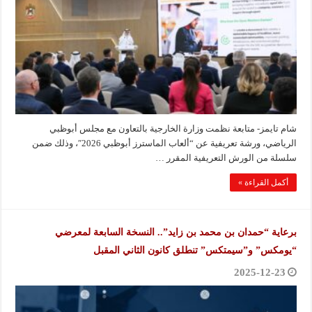
شام تايمز- متابعة نظمت وزارة الخارجية بالتعاون مع مجلس أبوظبي
الرياضي، ورشة تعريفية عن “ألعاب الماسترز أبوظبي 2026″، وذلك ضمن
سلسلة من الورش التعريفية المقرر …
أكمل القراءة »
برعاية “حمدان بن محمد بن زايد”.. النسخة السابعة لمعرضي
“يومكس” و”سيمتكس” تنطلق كانون الثاني المقبل
2025-12-23