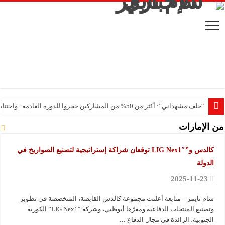
“خلف مشهداني”: أكثر من 50% من المشاركين حجزوا للدورة القادمة.. واختتام ناجح لفعاليات ثلاثية مشهداني الصناعية
من الإمارات
كالدس و”LIG Nex1″ توقعان شراكة إستراتيجية لتصنيع الصواريخ في
الدولة
2025-11-23
شام تايمز – متابعة أعلنت مجموعة كالدس القابضة، المتخصصة في تطوير
وتصنيع المنتجات الدفاعية ومقرّها أبوظبي، وشركة “LIG Nex1” الكورية
الجنوبية، الرائدة في مجال الدفاع …