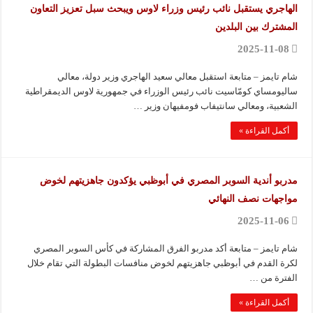
الهاجري يستقبل نائب رئيس وزراء لاوس ويبحث سبل تعزيز التعاون
المشترك بين البلدين
2025-11-08
شام تايمز – متابعة استقبل معالي سعيد الهاجري وزير دولة، معالي
ساليومساي كومّاسيت نائب رئيس الوزراء في جمهورية لاوس الديمقراطية
الشعبية، ومعالي سانتيفاب فومفيهان وزير …
أكمل القراءة »
مدربو أندية السوبر المصري في أبوظبي يؤكدون جاهزيتهم لخوض
مواجهات نصف النهائي
2025-11-06
شام تايمز – متابعة أكد مدربو الفرق المشاركة في كأس السوبر المصري
لكرة القدم في أبوظبي جاهزيتهم لخوض منافسات البطولة التي تقام خلال
الفترة من …
أكمل القراءة »