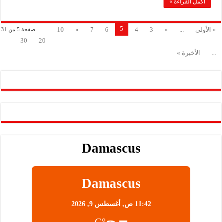
أكمل القراءة »
5
« الأولى
...
«
3
4
6
7
»
10
صفحة 5 من 31
30
20
...
الأخيرة »
Damascus
Damascus
11:42 ص,
أغسطس 9, 2026