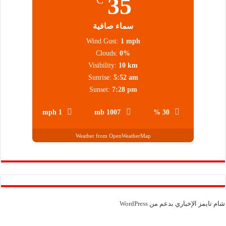
35
°C
سماء صافية
Wind Gust:
1 mph
Clouds:
0%
Visibility:
10 km
Sunrise:
5:52 am
Sunset:
7:28 pm
1 mph
1007 mb
30 %
Weather from OpenWeatherMap
شام تايمز الإخباري بدعم من
WordPress