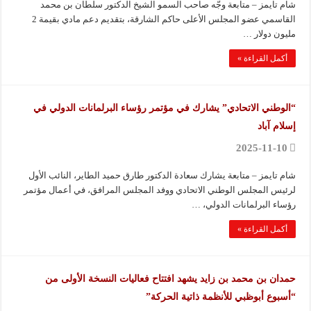
شام تايمز – متابعة وجّه صاحب السمو الشيخ الدكتور سلطان بن محمد
القاسمي عضو المجلس الأعلى حاكم الشارقة، بتقديم دعم مادي بقيمة 2
مليون دولار …
أكمل القراءة »
“الوطني الاتحادي” يشارك في مؤتمر رؤساء البرلمانات الدولي في
إسلام آباد
2025-11-10
شام تايمز – متابعة يشارك سعادة الدكتور طارق حميد الطاير، النائب الأول
لرئيس المجلس الوطني الاتحادي ووفد المجلس المرافق، في أعمال مؤتمر
رؤساء البرلمانات الدولي، …
أكمل القراءة »
حمدان بن محمد بن زايد يشهد افتتاح فعاليات النسخة الأولى من
“أسبوع أبوظبي للأنظمة ذاتية الحركة”