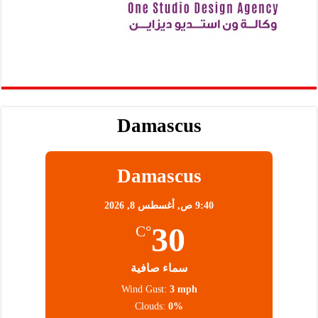
Damascus
Damascus
9:40 ص,
أغسطس 8, 2026
30
°C
سماء صافية
Wind Gust:
3 mph
Clouds:
0%