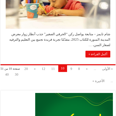
شام تايمز – متابعة يواصل ركن “الحرفي الصغير” جذب أنظار زوار معرض
المدينة المنورة للكتاب 2025، مقدّمًا تجربة فريدة تجمع بين التعليم والترفيه
لصغار السن، …
أكمل القراءة »
10
« الأولى
...
«
8
9
11
12
»
20
صفحة 10 من 51
40
30
...
الأخيرة »