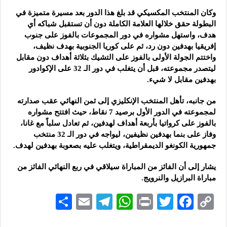
وكان المنتخب المكسيكي قد بلغ هذا الدور بعد مسيرة متميزة في
‏البطولة حقق خلالها العلامة الكاملة دون أن تستقبل شباكه أي
‏هدف، واستهل مشواره في دور المجموعات بالفوز على جنوب
‏إفريقيا بهدفين دون رد، ثم على كوريا الجنوبية بهدف نظيف،
‏واختتم الجولة الأولى بالفوز على التشيك بثلاثة أهداف دون مقابل
‏ليتصدر مجموعته، قبل أن يتغلب في دور الـ 32 على الإكوادور
‏بهدفين مقابل لا شيء‎.‎
من جانبه، تأهل المنتخب الإنكليزي إلى ثمن النهائي عقب صدارته
‏لمجموعته في الدور الأول برصيد 7 نقاط، حيث افتتح مشواره
‏بالفوز على كرواتيا بأربعة أهداف لهدفين، ثم تعادل سلباً مع غانا،
‏وفاز على بنما بهدفين نظيفين، ليواجه في دور الـ 32 منتخب
‏جمهورية الكونغو الديمقراطية، ويتغلب عليه بصعوبة بهدفين لهدف‎.‎
يشار إلى أن الفائز من المباراة سيلاقي في ربع النهائي الفائز من
‏مباراة البرازيل والنرويج‎.‎
S
E
Te
W
P
T
F
C
h
m
le
h
ri
wi
ac
o