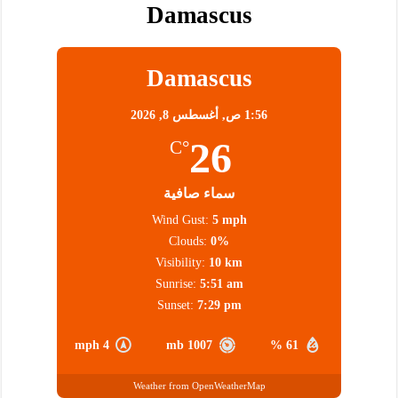
Damascus
Damascus
1:56 ص,
أغسطس 8, 2026
26
°C
سماء صافية
Wind Gust:
5 mph
Clouds:
0%
Visibility:
10 km
Sunrise:
5:51 am
Sunset:
7:29 pm
4 mph
1007 mb
61 %
Weather from OpenWeatherMap