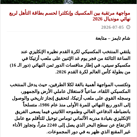
مواجهة مرتقبة بين المكسيك وإنكلترا لحسم بطاقة التأهل لربع
‏نهائي مونديال 2026‏
2026-07-05
شام تايمز – متابعة
يلتقي المنتخب المكسيكي لكرة القدم نظيره الإنكليزي عند
‏الساعة الثالثة من فجر يوم غد الإثنين على ملعب أزتيكا في
‏مكسيكو سيتي، في إطار منافسات الدور ثمن النهائي (دور الـ 16)
‏من بطولة كأس العالم لكرة القدم 2026‌‎.
وتكتسب المواجهة أهمية بالغة لكلا الطرفين، حيث يدخل المنتخب
‏المكسيكي اللقاء، ساعياً لاستغلال عاملي الأرض والجمهور،
وسجله ‏القوي على ملعب أزتيكا، لتحقيق إنجاز تاريخي والوصول
إلى ‏الدور ربع النهائي للمرة الأولى منذ عام 1986، متسلحاً
بانضباطه ‏الدفاعي العالي وطموحه اللاتيني فيما يسعى الفريق
الإنكليزي ‏بقيادة مدربه الألماني توماس توخيل للتأقلم مع عامل
الارتفاع عن ‏سطح البحر الذي يصل إلى 2240 متراً، وتجاوز الأداء
غير المقنع ‏الذي ظهر به في دور المجموعات‎.‎