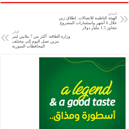
ar
ai
gr
at
nt
tt
eb
p
e
l
a
s
er
oo
y
السابق
الهيئة الناظمة للاتصالات: إطلاق زين
m
A
k
Li
خلال 6 أشهر ‏واستثمارات ‏المشروع
تتجاوز 1.5 مليار دولار
p
n
التالي
وزارة الطاقة: أكثر من 7 ملايين ليتر
p
k
بنزين تصل ‌‏اليوم إلى مختلف
المحافظات السورية