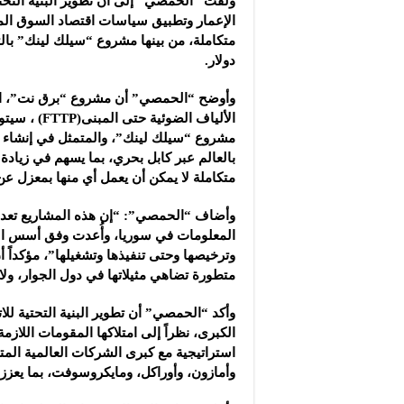
ولفت “الحمصي” إلى أن تطوير البنية التحتية
الإعمار وتطبيق سياسات ‏اقتصاد السوق المفت
دولار‎.‎
وأوضح “الحمصي” أن مشروع “برق نت”، الذي
الألياف ال
‏بالعالم عبر كابل بحري، بما يسهم ‏في زياد
متكاملة لا يمكن أن يعمل أي منها بمعزل ‏عن ‏ال
وأضاف “الحمصي”: “إن هذه المشاريع تعد من 
المعلومات في ‏سوريا، وأُعدت وفق أسس الهند
وترخيصها وحتى ‏تنفيذها ‏وتشغيلها”، مؤكداً 
‏متطورة تضاهي مثيلاتها في ‏دول الجوار، ولا 
وأكد “الحمصي” أن تطوير البنية التحتية لل
الكبرى، ‏نظراً إلى امتلاكها المقومات اللازم
استراتيجية مع كبرى ‏الشركات ‏العالمية الم
‏وأمازون، وأوراكل، ‏ومايكروسوفت، بما يعزز مك