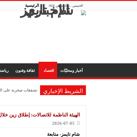
الرئيسية
الخميس , 6 أغسطس 2026
أخبار ومحليّات
اقتصاد
ثقافة وفنون
رياض
الشريط الإخباري
تشققات صخرية على الم
الهيئة الناظمة للاتصالات: إطلاق زين خلال 6 أشهر ‏واستثمارات ‏المشروع تتجاوز 1.5 مليار دو
2026-07-05
شام تايمز- متابعة