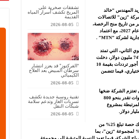
تشققات صخرية على
ريد المهندس ‏”خالد
المريخ تكشف أسرار المياه
القديمة
ة ‌‏”زين” للاتصالات
ر من تاريخ منح الرخصة،
2026-08-05
على أن تبدأ الشركة ‏أعمالها ‏التجارية مطلع عام 2027، مع اعتماد
لشركة ‎ ‎”MTN”‎.
 الثاني، التي تمتد
لمدة 20 عاماً ‏وقابلة للتمديد، بلغت قيمتها 747 ‏مليون دولار، دخلت
‏مباشرة إلى الخزينة العامة، إضافةً إلى بدل أجور ‌‏ترددات بقيمة 10
“الفركتوز” قد يعزز انتشار
سرطان المبيض بعد العلاج
اختياري، فيما ‏تتضمن
الكيميائي
2026-08-05
تعتزم الشركة ‏ضخها
تقنية روسية جديدة تكشف
بصورة ‏مباشرة وغير مباشرة خلال سبع سنوات ‏تقدر بنحو 800
تسربات الغاز وتدعم سلامة
 المرتبطة بمشروع
شبكات النقل
ر دولار‎.‎
2026-08-05
وبيّن “الحمصي” أن الصندوق السيادي يمتلك حصة تبلغ 25% ‏من
شركة المشغلة ‏للرخصة الثانية، مقابل 75% ‏لمجموعة “زين”، بما
صول على 25 ‏بالمئة من أرباح الشركة، فيما تعود النسبة المتبقية إلى ‌‏مجموعة