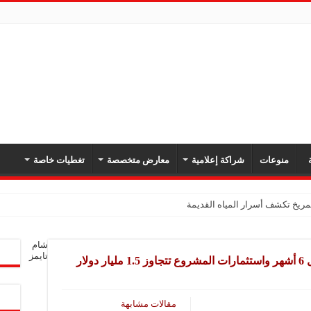
ة
منوعات
شراكة إعلامية
معارض متخصصة
تغطيات خاصة
ريخ تكشف أسرار المياه القديمة
شام
تايمز
لار
مقالات مشابهة