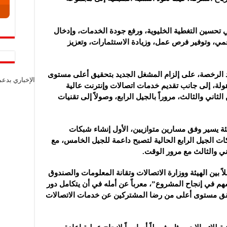
ين ‏التغطية الخليوية، ورفع ‏جودة الخدمات، وإدخال
مي، ‏وتوفير فرص عمل، ‏وزيادة الاستثمارات، وتعزيز
 الرخصة، ‏على إلزام المشغل ‏الجديد بتحقيق أعلى مستوى
الإخباري بدع
لة، ‏إلى جانب تقديم ‏خدمات اتصالات وإنترنت عالية
 الثاني والثالث، مروراً بالجيل الرابع، ‏وصولاً إلى تقنيات
ئة يسير وفق ‏مسارين متوازيين، ‏الأول إنشاء شبكات
ت الجيل ‏الرابع الحالية ‏لتصبح داعمة للجيل الخامس، مع
ي والثالث مع مرور الوقت‎.‎
بين الهيئة ‏ووزارة الاتصالات ‏وتقانة المعلومات والصندوق
م ‏في إنجاح ‏المشروع”، معرباً عن أمله في أن يتكامل دور
حقق مستوى أعلى من ‏رضا المشتركين عن خدمات ‏الاتصالات