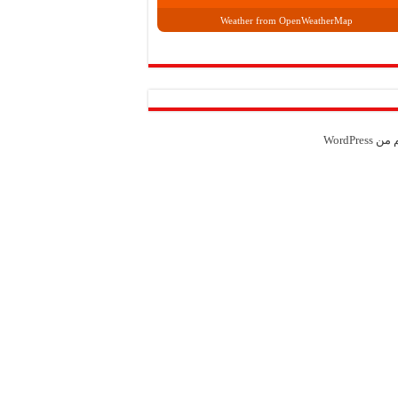
Weather from OpenWeatherMap
م من
WordPress