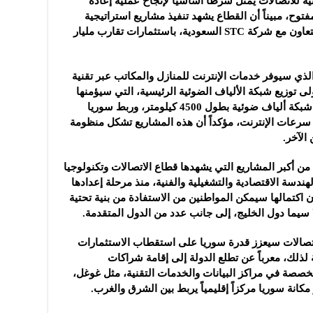
 للاتصالات يمثل شرطاً ‏أساسياً لإنجاح ‏عملية إعادة
وح، مبيناً أن ‏القطاع يشهد تنفيذ ‏مشاريع استراتيجية
متكاملة، من بينها مشروع “سيلك ‌‏لينك” بالتعاون مع شركة‎ STC ‎السعودية، باستثمارات ‏تقارب مليار
 سيوفر خدمات ‏الإنترنت للمنازل ‏والمكاتب عبر تقنية
ضوئية ‏حتى المبنى‎ (FTTP)‎، سيتولى توزيع ‏شبكة الألياف ‏الضوئية الرئيسية، التي سيؤمنها
مشروع “سيلك لينك”، ‌‏والمتمثل في إنشاء شبكة ألياف ضوئية بطول 4500 ‏كيلومتر، وربط سوريا
ة سرعات الإنترنت، مؤكداً أن ‏هذه المشاريع ‏تشكل منظومة
آخر‎.‎
أكبر المشاريع التي ‏يشهدها قطاع ‏الاتصالات وتكنولوجيا
سة ‏الاقتصادية ‏والتشغيلية والفنية، منذ مرحلة إعدادها
أن اكتمالها سيمكن المواطنين ‏من الاستفادة من بنية تحتية
سيما دول الخليج، إلى جانب ‏عدد من ‏الدول المتقدمة‎.‎
اتصالات ‏سيعزز قدرة سوريا على ‏استقطاب الاستثمارات
ة لذلك، ‏معرباً عن ‏تطلع الدولة إلى إقامة شراكات
تخصصة في مراكز البيانات ‏والخدمات التقنية، مثل غوغل،
انة سوريا مركزاً إقليمياً ‌‏يربط بين الشرق والغرب‎.‎