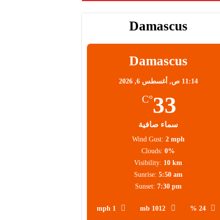
Damascus
Damascus
11:14 ص,
أغسطس 6, 2026
33
°C
سماء صافية
Wind Gust:
2 mph
Clouds:
0%
Visibility:
10 km
Sunrise:
5:50 am
Sunset:
7:30 pm
1 mph
1012 mb
24 %