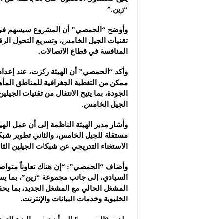
“زين‎”‎.‎
وأوضح “الحمصي” أن المشروع سيسهم في تحس
تقنيات الجيل ‏الخامس، وتسريع التحول الرق
المنافسة في قطاع ‌‏الاتصالات‎.‎
وأكد “الحمصي” أن الهيئة ركزت، عند إعداد
ممكن من ‏التغطية الجغرافية للمناطق المأهو
الجودة، بما يتيح الانتقال ‌‏من تقنيات الجيلين
‏الجيل الخامس‎.‎
وأشار مدير الهيئة الناظمة إلى أن عمل الهي
مستقلة للجيل ‏الخامس، والثاني تطوير شبكا
الاستغناء التدريجي عن ‏شبكات الجيلين الثان
وأضاف “الحمصي”: “إن هناك تعاوناً متواصلاً 
‏السيادي، إلى جانب مجموعة “زين”، بما يسه
المشغل ‏الحالي مع ‏المشغل الجديد، بما ي
الخليوية ‏وخدمات البيانات والإنترنت‎.‎