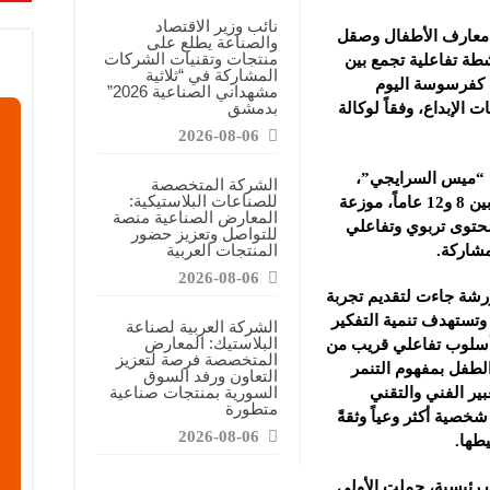
معارض التخصصية تبرز إمكانيات الصناعة المحلية وتدعم مرحلة إعادة الإعمار
نائب وزير الاقتصاد
 معارف الأطفال وصقل
والصناعة يطلع على
عرض منصة لتعزيز الشراكات ودعم الصناعات البلاستيكية السورية
منتجات وتقنيات الشركات
شطة تفاعلية تجمع بين
المشاركة في “ثلاثية
ن”: المعارض المتخصصة تساهم في دعم الصناعة السورية وتعزيز حضور المنتجات ال
ي كفرسوسة اليوم
مشهداني الصناعية 2026”
بدمشق
 الإبداع، وفقاً لوكالة
2026-08-06
ة “ميس السرايجي”،
الشركة المتخصصة
للصناعات البلاستيكية:
بمشاركة 45 طفلاً وطفلة من الفئة العمرية بين 8 و12 عاماً، موزعة
المعارض الصناعية منصة
حتوى تربوي وتفاعلي
للتواصل وتعزيز حضور
المنتجات العربية
مشاركة.
2026-08-06
شة جاءت لتقديم تجربة
وتستهدف تنمية التفكير
الشركة العربية لصناعة
البلاستيك: المعارض
بأسلوب تفاعلي قريب من
المتخصصة فرصة لتعزيز
لطفل بمفهوم التنمر
التعاون ورفد السوق
السورية بمنتجات صناعية
ير الفني والتقني
متطورة
شخصية أكثر وعياً وثقةً
2026-08-06
طها.
رئيسية، حملت الأولى