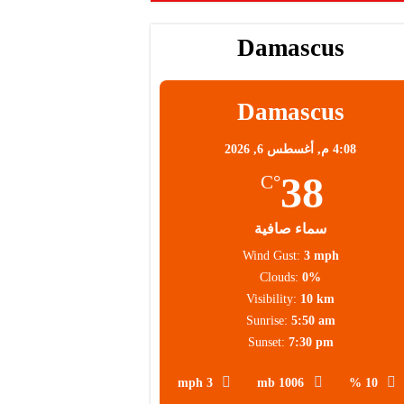
Damascus
محلية
Damascus
4:08 م,
أغسطس 6, 2026
38
°C
سماء صافية
Wind Gust:
3 mph
Clouds:
0%
Visibility:
10 km
Sunrise:
5:50 am
Sunset:
7:30 pm
3 mph
1006 mb
10 %