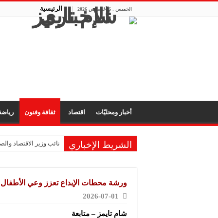
الرئيسية
الخميس , 6 أغسطس 2026
أخبار ومحليّات
اقتصاد
ثقافة وفنون
رياض
الشريط الإخباري
نائب وزير الاقتصاد والصن
الشركة المتخصصة للصناع
الشركة العربية لصناعة
ورشة محطات الإبداع تعزز وعي الأطفال وم
شركة “KMP” للصناعات البلاستيكية: المعارض تفتح آفاق التعاون والتعريف بجودة المنتج السوري
2026-07-01
شركة “فيرتيكس ماكينا”
شام تايمز – متابعة