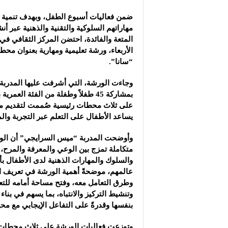
شركة “سوريا بلاست”: ال
ضمن فعاليات أسبوع الطفل، وبهدف تنمية
شركة “كاربوباتش”: الم
مهاراتهم السلوكية والتقنية والذهنية عبر أن
شركة “جالكسي أوتوميش
المتعة والفائدة، احتضن المركز الثقافي ف
الأربعاء، ورشة تعليمية ومهارية بعنوان محطات
“سانا”.
وجاءت الورشة، التي أشرفت عليها المدرب
على ثلاث محطات رئيسية صُممت لتقديم م
يساعد الأطفال على التعلم عبر التجربة وال
وأوضحت المدربة “ميس السرايجي” أن الور
متكاملة تمزج بين الوعي والمعرفة والمرح، 
والسلوك والمهارات الذهنية لدى الأطفال 
عالمهم، موضحةً أهمية الورشة في تعريف ا
وطرق التعامل معه، وفتح مساحة أمامه للتعب
وتنشيط التركيز والانتباه، بما يسهم في بناء 
بنفسها وقدرةً على التفاعل الإيجابي مع محي
وتوزعت فعاليات الورشة على ثلاث محطات 