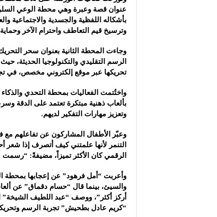
عنوان قصة وعبرة وهي محطة الوعي السلوكي،
بأشكاله اللفظية والجسدية والاجتماعية وال
وترسيخ قيم التعاطف واحترام الآخر وحماية
وجاءت المحطة الثانية بعنوان سحر التحري
الرسم التقليدي والتكنولوجيا الحديثة، حيث
تحريكها عبر موقع إلكتروني مخصص، في تجر
واختُتمت الفعاليات بمحطة التحدي والذكاء و
بألعاب ذهنية مبتكرة تعتمد على الدقة وسرعة
وتعزيز مهارات التفكير لديهم.
وعبّر الأطفال المشاركون عن تفاعلهم مع 
التنمر لأنها علمتني كيف أتصرف إذا شعر أح
الرقمي كان الأكثر تميزاً، مضيفةً: “رسمت ل
وأعربت “أمل فرهود” عن إعجابها بمحطة القص
والسيئ، بينما قال “حسام دقماق” عن ألعاب 
أركز أكثر”، ووصف “عبد اللطيف الشيخة” الأج
“كريم عادل بطحيش” تجربة الرسم وتحريكه