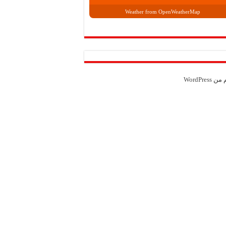
Weather from OpenWeatherMap
م من
WordPress