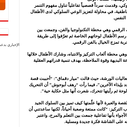
 وقدمت سرداً قصصياً تفاعلياً تناول مفهوم التنمر
عاطفية، في محاولة لتعزيز الوعي السلوكي لدى الأطفال
 النفس.
ك الرقمي وهي محطة التكنولوجيا والفن، وجمعت بين
 رسم الأطفال لوحاتهم الخاصة ثم تعرّفوا إلى طريقة
بة تمزج الخيال بالفن الرقمي.
الإخباري بدع
هي محطة ألعاب التركيز والانتباه، وشارك الأطفال خلالها
 البديهة وقوة الملاحظة، بهدف تنمية قدراتهم العقلية
فعاليات الورشة، حيث قالت “ميار دقماق”: “أحببت قصة
د بإيذاء الآخرين”، فيما رأت “رهف أبوحوش” أن التحريك
وحة ثم رأيتها تتحرك، شعرت أنها مثل حكاية حية”.
ة والعبرة لأنها علّمتها كيف تميز بين السلوك الجيد
التركيز: “كانت ممتعة وصعبة أحياناً، لكنها ساعدتني أن
واء بأنها تفاعلية جمعت بين التعلم والمرح، واعتبر
 على الشاشة فكرة جديدة ومسلية.