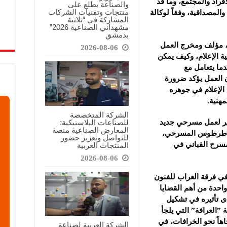
فراد ‏والمجتمع، وما قد
والصناعة يطلع على
منتجات وتقنيات الشركات
تتركه من آثار عند توظيفها بعيداً عن المهنية ‏والمصداقية‎، وفقاً لوكالة
المشاركة في “ثلاثية
مشهداني الصناعية 2026”
بدمشق
، مؤلف ومخرج ‏العمل
2026-08-06
 الإعلام، وكيف يمكن
دما يتعامل مع
ن العمل يؤكد ضرورة
ن الإعلام في جوهره
ية‎.‎
الشركة المتخصصة
للصناعات البلاستيكية:
ير لعمل مسرحي جديد
المعارض الصناعية منصة
ن طرطوس ‏المسرحي،
للتواصل وتعزيز حضور
رح ‏القباني في
المنتجات العربية
2026-08-06
ي فرقة العراب ‏للفنون
حدة من أهم ‏القضايا
 تأثيره ‏في تشكيل
”العرافة” التي يلجأ
جاهاً نحو الخرافات، في
الشركة العربية لصناعة