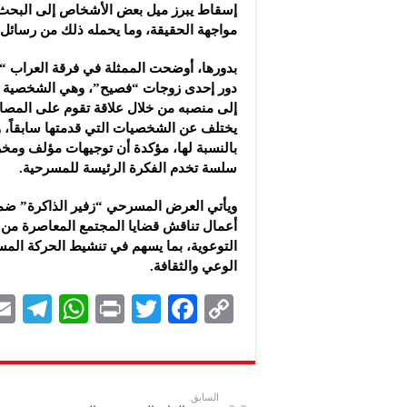
إسقاط يبرز ميل بعض الأشخاص ‏إلى البحث ع
مواجهة الحقيقة، وما يحمله ذلك ‏من رسائل تو
بدورها، أوضحت الممثلة في فرقة العراب “
دور إحدى زوجات “فصيح”، وهي الشخصية ا
إلى منصبه من خلال علاقة تقوم على المصالح،
يختلف عن الشخصيات التي قدمتها سابقاً، ‏
بالنسبة لها، مؤكدة أن توجيهات مؤلف ‏وم
‏سلسة تخدم الفكرة الرئيسة للمسرحية‎.‎
ويأتي العرض المسرحي “زفير الذاكرة” ضمن 
أعمال تناقش قضايا ‏المجتمع المعاصرة من خ
التوعوية، بما يسهم في تنشيط الحركة ال
الوعي ‏والثقافة‎.‎
Te
W
P
T
F
C
le
h
ri
wi
ac
o
gr
at
nt
tt
eb
p
a
s
er
oo
y
السابق