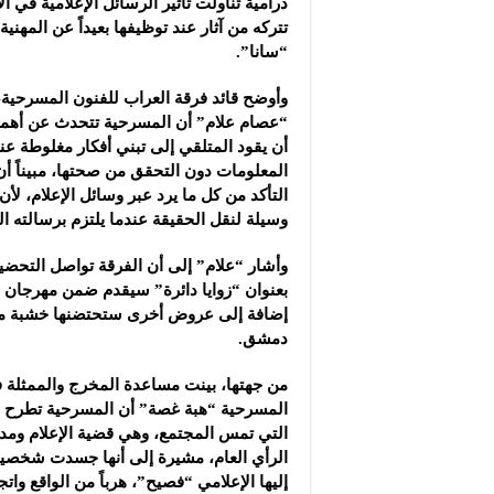
درامية تناولت تأثير الرسائل الإعلامية في الأ
“سانا”.
وأوضح قائد فرقة العراب للفنون المسرحية
“عصام علام” أن المسرحية ‏تتحدث عن أهمية
أن يقود المتلقي إلى تبني ‏أفكار مغلوطة عن
المعلومات دون التحقق من ‏صحتها، مبيناً أ
التأكد من كل ما ‏يرد عبر وسائل الإعلام، لأ
وسيلة لنقل ‏الحقيقة عندما يلتزم برسالته المهن
وأشار “علام” إلى أن الفرقة تواصل التحض
‏بعنوان “زوايا دائرة” سيقدم ضمن مهرجا
إضافة إلى عروض أخرى ستحتضنها خشبة مس
دمشق‎.‎
من جهتها، بينت مساعدة المخرج والممثلة ف
المسرحية “هبة غصة” أن المسرحية تطرح وا
التي تمس المجتمع، وهي قضية الإعلام ومدى
الرأي العام، مشيرة إلى أنها جسدت شخصية ‌‏
إليها الإعلامي “فصيح”، هرباً من الواقع ‏وات