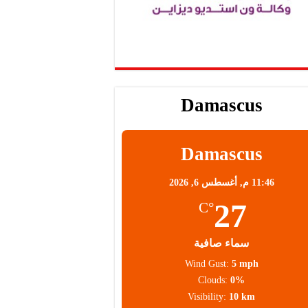
Damascus
Damascus
11:46 م,
أغسطس 6, 2026
27
°C
سماء صافية
Wind Gust:
5 mph
Clouds:
0%
Visibility:
10 km