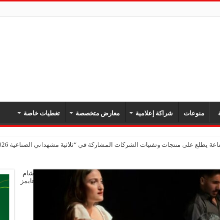
ة
منوعات
شراكة إعلامية
معارض متخصصة
تغطيات خاصة
عة يطلع على منتجات وتقنيات الشركات المشاركة في “ثلاثية مشهداني الصناعية 2026” بدمشق
شام
تايمز