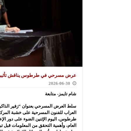
عرض مسرحي في طرطوس يناقش تأثير ‏ال
2026-06-30
شام تايمز- متابعة
سلط العرض المسرحي بعنوان “زفير الذاكرة
‏العراب للفنون المسرحية على خشبة المركز
‏طرطوس، اليوم الإثنين الضوء على دور الإع
العام، وأهمية التحقق من المعلومات قبل تبن