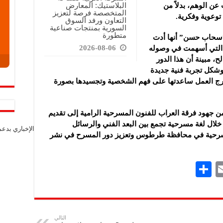
البلاستيك: المعارض
ن الوهم، بدلاً من
المتخصصة فرصة لتعزيز
عوية وفكرية‎.‎
التعاون ورفد السوق
السورية بمنتجات صناعية
متطورة
سحاب حسن” أنها ‏أدت
2026-08-06
لتي أسهمت ‏في وصوله
 ‏مبينة أن هذا الدور
وشكل تجربة فنية جديدة
خرج العمل ساعدتها على فهم الشخصية وتجسيدها بصورة
جهود فرقة ‏العراب للفنون المسرحية الرامية إلى تقديم
لال لغة مسرحية تجمع بين البعد الفني ‏والرسائل
الإخباري بدع
مسرحية في ‏محافظة طرطوس وتعزيز دور المسرح في نشر
S
E
h
m
ar
ai
e
l
التالي