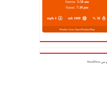
Sunrise:
5:50 am
Sunset:
7:30 pm
4 mph
1008 mb
30 %
Weather from OpenWeatherMap
م من
WordPress