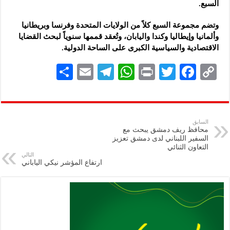
السبع.‏
وتضم مجموعة السبع كلاً من الولايات المتحدة وفرنسا وبريطانيا
وألمانيا وإيطاليا ‏وكندا واليابان، وتُعقد قممها سنوياً لبحث القضايا
الاقتصادية والسياسية الكبرى على ‏الساحة الدولية.‏
S
E
Te
W
P
T
F
C
h
m
le
h
ri
wi
ac
o
ar
ai
gr
at
nt
tt
eb
p
e
l
a
s
er
oo
y
السابق
محافظ ريف دمشق يبحث مع
m
A
k
Li
السفير اللبناني لدى دمشق تعزيز
التعاون الثنائي
p
n
التالي
ارتفاع المؤشر نيكي الياباني
p
k