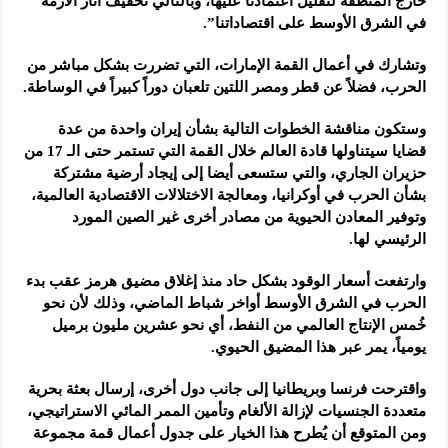
خارج المنطقة لتقليل ‏اعتمادنا عليها، وبالتالي تخفيف آثار الأزمة
في الشرق الأوسط على اقتصاداتنا”.‏
وتشارك في أعمال القمة الإمارات، التي تضررت بشكل مباشر من
الحرب، فضلاً ‏عن قطر ومصر اللتين تلعبان دوراً كبيراً في الوساطة.‏
وستكون مناقشة الخطوات التالية بشأن إيران واحدة من عدة
قضايا سيتناولها قادة ‏العالم خلال القمة التي تستمر حتى الـ 17 من
حزيران الجاري، والتي ستسعى أيضا إلى ‏إيجاد أرضية مشتركة
بشأن الحرب في أوكرانيا، ومعالجة الاختلالات الاقتصادية ‏العالمية،
وتوفير المعادن الحيوية من مصادر أخرى غير الصين المورد
الرئيسي ‏لها.‏
وارتفعت أسعار الوقود بشكل حاد منذ إغلاق مضيق هرمز عقب بدء
الحرب في ‏الشرق الأوسط أواخر شباط الماضي، وذلك لأن نحو
خُمس الإنتاج العالمي من ‏النفط، أي نحو عشرين مليون برميل
يومياً، يمر عبر هذا المضيق الحيوي.‏
واقترحت فرنسا وبريطانيا إلى جانب دول أخرى، إرسال بعثة بحرية
متعددة ‏الجنسيات لإزالة الألغام وتأمين الممر المائي الاستراتيجي،
ومن المتوقع أن ‏يُطرح هذا الخيار على جدول أعمال قمة مجموعة