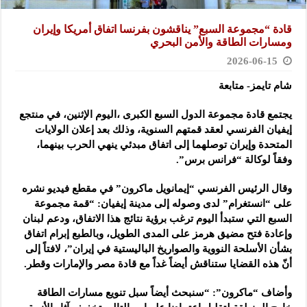
قادة “مجموعة السبع” يناقشون بفرنسا اتفاق أمريكا وإيران
ومسارات الطاقة ‏والأمن البحري
2026-06-15
شام تايمز- متابعة
يجتمع قادة مجموعة الدول السبع الكبرى ،اليوم الإثنين، في منتجع
إيفيان الفرنسي ‏لعقد قمتهم السنوية، وذلك بعد إعلان الولايات
المتحدة وإيران توصلهما إلى اتفاق ‏مبدئي ينهي الحرب بينهما،
وفقاً لوكالة “فرانس برس”.
وقال الرئيس الفرنسي “إيمانويل ماكرون” في مقطع ‏فيديو نشره
على “انستغرام” لدى وصوله إلى مدينة إيفيان: “قمة مجموعة
السبع ‏التي ستبدأ اليوم ترغب برؤية نتائج هذا الاتفاق، ودعم لبنان
وإعادة فتح مضيق ‏هرمز على المدى الطويل، وبالطبع إبرام اتفاق
بشأن الأسلحة النووية والصواريخ ‏الباليستية في إيران”، لافتاً إلى
أنّ هذه القضايا ستناقش أيضاً غداً مع قادة مصر ‏والإمارات وقطر.‏
وأضاف “ماكرون”: “سنبحث أيضاً سبل تنويع مسارات الطاقة