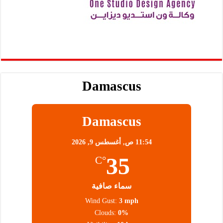
Damascus
Damascus
11:54 ص,
أغسطس 9, 2026
35
°C
سماء صافية
Wind Gust:
3 mph
Clouds:
0%