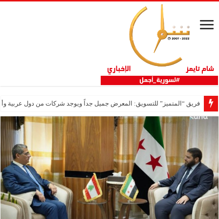
فريق “المتميز” للتسويق: المعرض جميل جداً ويوجد شركات من دول عربية وأج