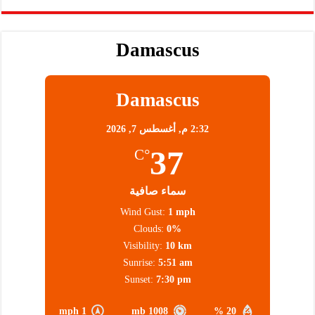
Damascus
Damascus
2:32 م,
أغسطس 7, 2026
37
°C
سماء صافية
Wind Gust:
1 mph
Clouds:
0%
Visibility:
10 km
Sunrise:
5:51 am
Sunset:
7:30 pm
1 mph
1008 mb
20 %