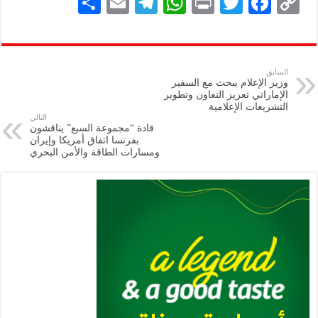
S
E
Te
W
P
T
F
C
h
m
le
h
ri
wi
ac
o
ar
ai
gr
at
nt
tt
eb
p
e
l
a
s
er
oo
y
السابق
وزير الإعلام يبحث مع السفير
m
A
k
Li
الإماراتي تعزيز التعاون وتطوير
التشريعات الإعلامية
p
n
التالي
قادة “مجموعة السبع” يناقشون
p
k
بفرنسا اتفاق أمريكا وإيران
ومسارات الطاقة ‏والأمن البحري