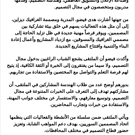
وصناعة ‏الإعلان والتسويق العاطفي، وهندسة التصميم، وقدمها
مدربون ومتخصصون ‏في مجال التصميم.‏
من جهتها أشارت هدى فيضو، المدربة ومصممة الغرافيك ديزاين،
إلى أن ‏مثل هذه الفعاليات يسهم في خلق بيئة تشاركية بين
المصممين، ويوفر فرصاً ‏مهنية جديدة في ظل تزايد الحاجة إلى
مصممي الغرافيك والمسوقين، مع ‏ازدياد المشاريع وأعمال إعادة
البناء والتنمية وافتتاح المشاريع الجديدة.‏
وأكدت فيضو أن الملتقى يشجع الشباب الراغبين بدخول مجال
التصميم، ولا ‏سيما من يفتقرون إلى الخبرة أو الثقة الكافية، إذ يتيح
لهم فرصة التعلم ‏والتواصل مع المختصين والاستفادة من تجاربهم.‏
بدورهم أوضح عدد من طلاب الهندسة المشاركين في الملتقى، أن
‏مشاركتهم تهدف إلى التعرف على الخبرات المتنوعة في مجال
التصميم، ‏وتوسيع معارفهم، والاستفسار عن مختلف جوانب المهنة،
والاستفادة من ‏خبرات وتجارب المحاضرين.‏
ويأتي الملتقى ضمن سلسلة من الأنشطة والفعاليات التي ينظمها
اتحاد ‏المصممين السوريين، بهدف دعم المواهب الشابة، وتعزيز
حضور قطاع ‏التصميم في مختلف المحافظات.‏