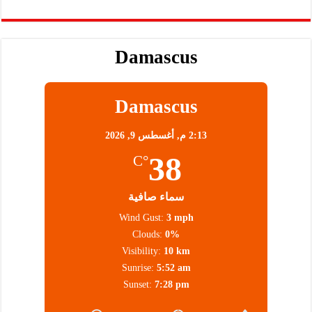
Damascus
Damascus
2:13 م,
أغسطس 9, 2026
38
°C
سماء صافية
Wind Gust:
3 mph
Clouds:
0%
Visibility:
10 km
Sunrise:
5:52 am
Sunset:
7:28 pm