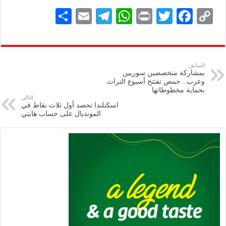
S
E
Te
W
P
T
F
C
h
m
le
h
ri
wi
ac
o
ar
ai
gr
at
nt
tt
eb
p
e
l
a
s
er
oo
y
السابق
بمشاركة متخصصين سوريين
m
A
k
Li
وعرب.. حمص تفتتح أسبوع التراث
بحماية ‏مخطوطاتها
p
n
التالي
اسكتلندا تحصد أول ثلاث نقاط في
p
k
المونديال على حساب هايتي