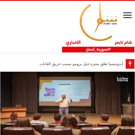
إندونيسيا تغلق متنزه جبل برومو بسبب حريق الغابات